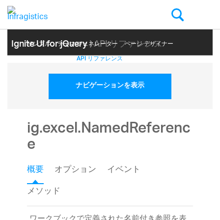
Ignite UI for jQuery
| API リファレンス
サンプル
テーマ ジェネレーター
ページ デザイナー
ヘルプ トピック
API リファレンス
ナビゲーションを表示
ig.excel.NamedReferenc
e
概要
オプション
イベント
メソッド
ワークブックで定義された名前付き参照を表