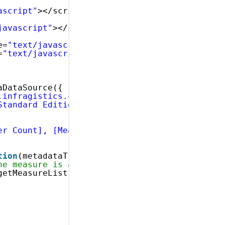
ascript"
></script>
javascript"
></script>
e=
"text/javascript"
></script>
=
"text/javascript"
></script>
 
aDataSource({
.infragistics.com/olap/msmdpump.dll"
,
Standard Edition"
,
er Count], [Measures].[Internet Order Count]"
tion
(metadataTree) {
ne measure is added to measures collection
getMeasureList();