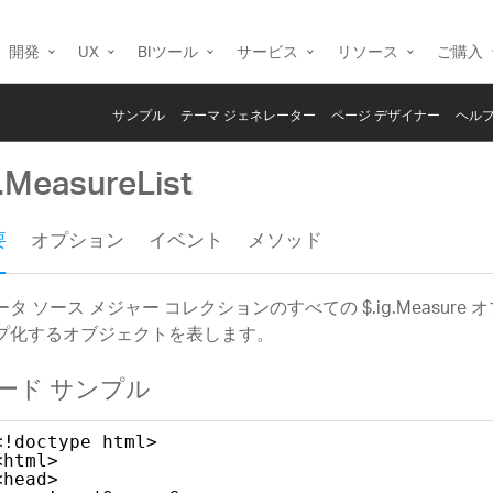
開発
UX
BIツール
サービス
リソース
ご購入
サンプル
テーマ ジェネレーター
ページ デザイナー
ヘルプ
g.MeasureList
要
オプション
イベント
メソッド
ータ ソース メジャー コレクションのすべての $.ig.Measure
プ化するオブジェクトを表します。
ード サンプル
<!doctype html>
<html>
<head>