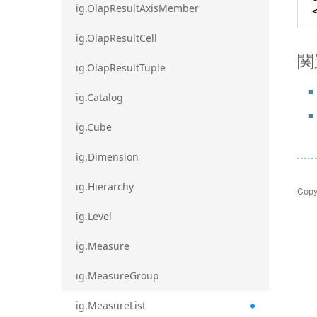
ig.OlapResultAxisMember
ig.OlapResultCell
関
ig.OlapResultTuple
ig.Catalog
ig.Cube
ig.Dimension
ig.Hierarchy
Copy
ig.Level
ig.Measure
ig.MeasureGroup
ig.MeasureList