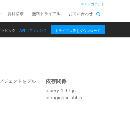
マイアカウント
資料請求
無料トライアル
お問い合わせ
 トピック
API リファレンス
トライアル版をダウンロード
 オブジェクトをグル
依存関係
jquery-1.9.1.js
infragistics.util.js