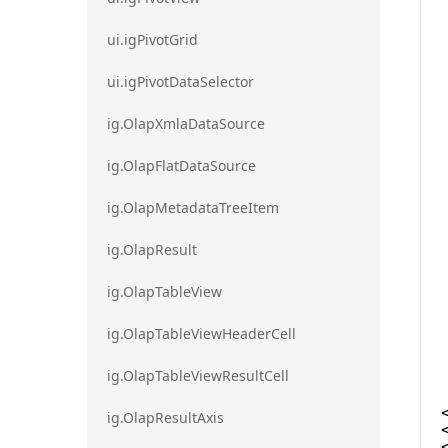
ui.igPivotGrid
ui.igPivotDataSelector
ig.OlapXmlaDataSource
ig.OlapFlatDataSource
ig.OlapMetadataTreeItem
ig.OlapResult
ig.OlapTableView
ig.OlapTableViewHeaderCell
ig.OlapTableViewResultCell
ig.OlapResultAxis