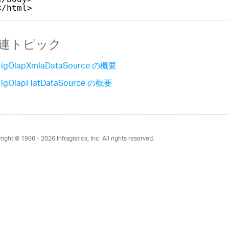
</html>    
連トピック
igOlapXmlaDataSource の概要
igOlapFlatDataSource の概要
right © 1996 - 2026
Infragistics, Inc. All rights reserved.