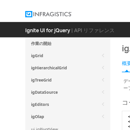
Ignite UI for jQuery
| API リファレンス
作業の開始
i
igGrid
概
igHierarchicalGrid
デ
igTreeGrid
ー
igDataSource
コ
igEditors
igOlap
ui.igPivotView