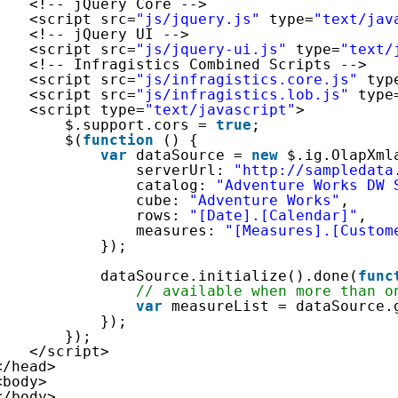
<!-- jQuery Core -->
<script src=
"js/jquery.js"
type=
"text/jav
<!-- jQuery UI -->
<script src=
"js/jquery-ui.js"
type=
"text/
<!-- Infragistics Combined Scripts -->
<script src=
"js/infragistics.core.js"
typ
<script src=
"js/infragistics.lob.js"
type
<script type=
"text/javascript"
>
$.support.cors = 
true
;               
$(
function
() {
var
dataSource = 
new
$.ig.OlapXml
serverUrl: 
"http://sampledata
catalog: 
"Adventure Works DW 
cube: 
"Adventure Works"
,
rows: 
"[Date].[Calendar]"
,
measures: 
"[Measures].[Custom
});
dataSource.initialize().done(
func
// available when more than o
var
measureList = dataSource.
});
});            
</script>
</head>
<body>
</body>