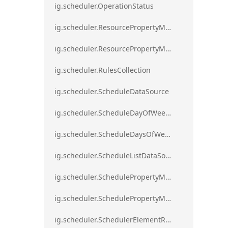
ig.scheduler.OperationStatus
ig.scheduler.ResourcePropertyMapping
ig.scheduler.ResourcePropertyMappingsCollection
ig.scheduler.RulesCollection
ig.scheduler.ScheduleDataSource
ig.scheduler.ScheduleDayOfWeekSettings
ig.scheduler.ScheduleDaysOfWeekSettings
ig.scheduler.ScheduleListDataSource
ig.scheduler.SchedulePropertyMapping
ig.scheduler.SchedulePropertyMappingsCollection`1
ig.scheduler.SchedulerElementRole