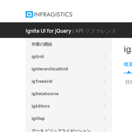
Ignite UI for jQuery
| API リファレンス
作業の開始
i
igGrid
概
igHierarchicalGrid
日
igTreeGrid
igDataSource
igEditors
igOlap
データ ビジュアライゼーション