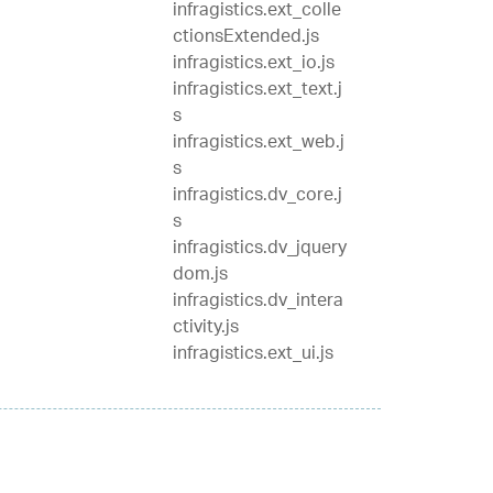
infragistics.ext_colle
ctionsExtended.js
infragistics.ext_io.js
infragistics.ext_text.j
s
infragistics.ext_web.j
s
infragistics.dv_core.j
s
infragistics.dv_jquery
dom.js
infragistics.dv_intera
ctivity.js
infragistics.ext_ui.js