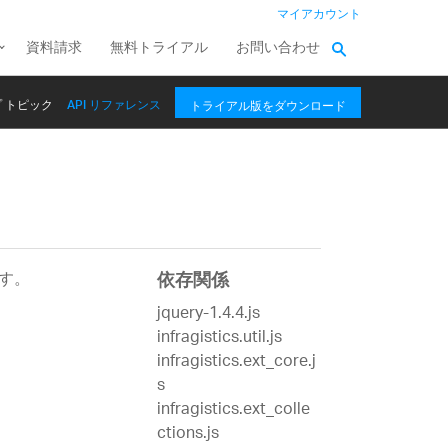
マイアカウント
資料請求
無料トライアル
お問い合わせ
 トピック
API リファレンス
トライアル版をダウンロード
す。
依存関係
jquery-1.4.4.js
infragistics.util.js
infragistics.ext_core.j
s
infragistics.ext_colle
ctions.js