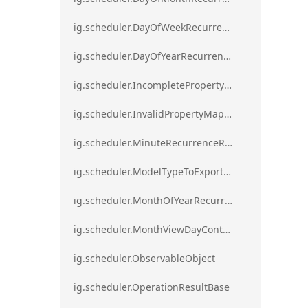
ig.scheduler.DayOfWeekRecurrenceRule
ig.scheduler.DayOfYearRecurrenceRule
ig.scheduler.IncompletePropertyMappingsError`1
ig.scheduler.InvalidPropertyMappingError`1
ig.scheduler.MinuteRecurrenceRule
ig.scheduler.ModelTypeToExportClassMap
ig.scheduler.MonthOfYearRecurrenceRule
ig.scheduler.MonthViewDayContentDisplayMode
ig.scheduler.ObservableObject
ig.scheduler.OperationResultBase