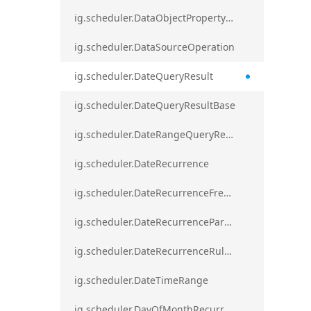
ig.scheduler.DataObjectPropertyAccessError`1
ig.scheduler.DataSourceOperation
ig.scheduler.DateQueryResult
ig.scheduler.DateQueryResultBase
ig.scheduler.DateRangeQueryResultBase
ig.scheduler.DateRecurrence
ig.scheduler.DateRecurrenceFrequency
ig.scheduler.DateRecurrenceParseError
ig.scheduler.DateRecurrenceRuleBase
ig.scheduler.DateTimeRange
ig.scheduler.DayOfMonthRecurrenceRule