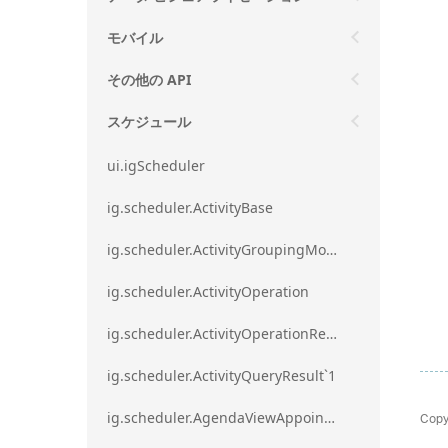
モバイル
その他の API
スケジュール
ui.igScheduler
ig.scheduler.ActivityBase
ig.scheduler.ActivityGroupingMode
ig.scheduler.ActivityOperation
ig.scheduler.ActivityOperationResult`1
ig.scheduler.ActivityQueryResult`1
Copy
ig.scheduler.AgendaViewAppointmentScope