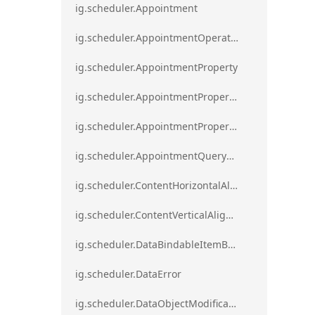
ig.scheduler.Appointment
ig.scheduler.AppointmentOperationResult
ig.scheduler.AppointmentProperty
ig.scheduler.AppointmentPropertyMapping
ig.scheduler.AppointmentPropertyMappingsCollection
ig.scheduler.AppointmentQueryResult
ig.scheduler.ContentHorizontalAlignment
ig.scheduler.ContentVerticalAlignment
ig.scheduler.DataBindableItemBase
ig.scheduler.DataError
ig.scheduler.DataObjectModificationError`1