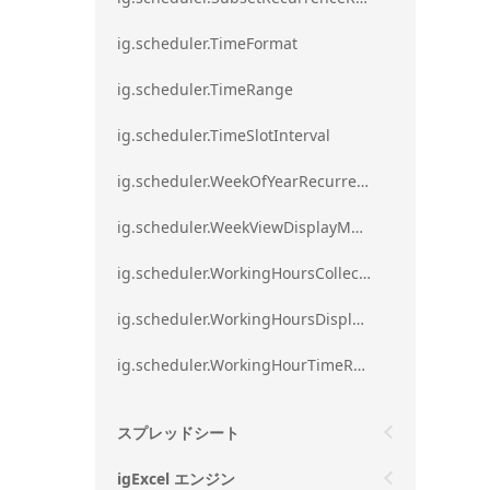
ig.scheduler.TimeFormat
ig.scheduler.TimeRange
ig.scheduler.TimeSlotInterval
ig.scheduler.WeekOfYearRecurrenceRule
ig.scheduler.WeekViewDisplayMode
ig.scheduler.WorkingHoursCollection
ig.scheduler.WorkingHoursDisplayMode
ig.scheduler.WorkingHourTimeRange
スプレッドシート
igExcel エンジン