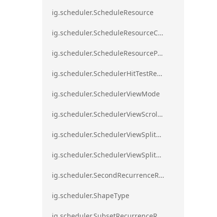
ig.scheduler.ScheduleResource
ig.scheduler.ScheduleResourceColorScheme
ig.scheduler.ScheduleResourceProperty
ig.scheduler.SchedulerHitTestResult
ig.scheduler.SchedulerViewMode
ig.scheduler.SchedulerViewScrollDirection
ig.scheduler.SchedulerViewSplitOrientation
ig.scheduler.SchedulerViewSplitOrientationMode
ig.scheduler.SecondRecurrenceRule
ig.scheduler.ShapeType
ig.scheduler.SubsetRecurrenceRule