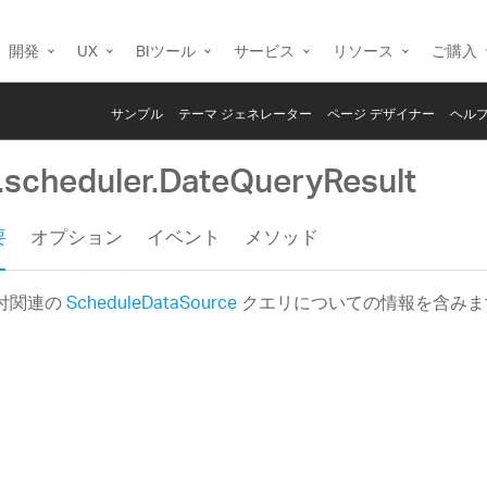
開発
UX
BIツール
サービス
リソース
ご購入
サンプル
テーマ ジェネレーター
ページ デザイナー
ヘルプ
g.scheduler.DateQueryResult
要
オプション
イベント
メソッド
付関連の
ScheduleDataSource
クエリについての情報を含みま