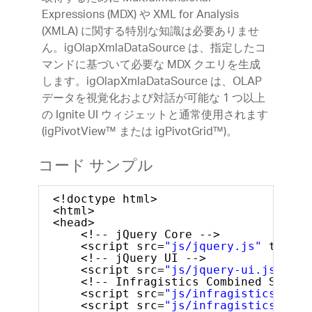
Expressions (MDX) や XML for Analysis
(XMLA) に関する特別な知識は必要ありませ
ん。igOlapXmlaDataSource は、指定したコ
マンドに基づいて必要な MDX クエリを生成
します。igOlapXmlaDataSource は、OLAP
データを視覚化および対話が可能な 1 つ以上
の Ignite UI ウィジェットと通常使用されます
(igPivotView™ または igPivotGrid™)。
コード サンプル
<!doctype html>
<html>
<head>
<!-- jQuery Core -->
<script src=
"js/jquery.js"
type=
"
<!-- jQuery UI -->
<script src=
"js/jquery-ui.js"
typ
<!-- Infragistics Combined Script
<script src=
"js/infragistics.core
<script src=
"js/infragistics.lob.