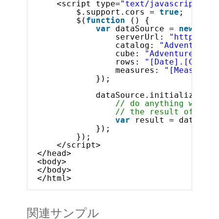
<script type=
"text/javascript"
>
$.support.cors = 
true
;       
$(
function
() {
var
dataSource = 
new
$.ig
serverUrl: 
"http://sa
catalog: 
"Adventure W
cube: 
"Adventure Work
rows: 
"[Date].[Calend
measures: 
"[Measures]
});
dataSource.initialize().d
// do anything with d
// the result of the 
var
result = dataSour
});
});            
</script>
</head>
<body>
</body>
</html>    
関連サンプル