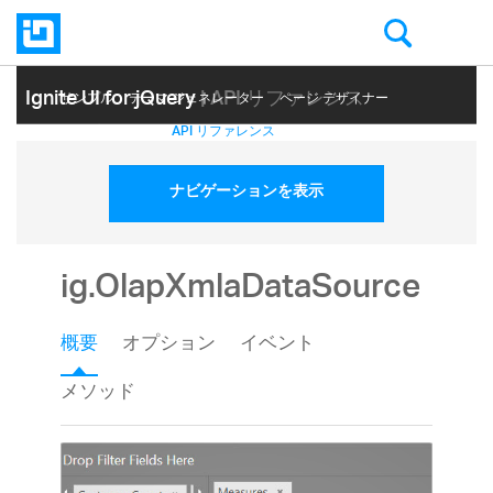
Ignite UI for jQuery
| API リファレンス
サンプル
テーマ ジェネレーター
ページ デザイナー
ヘルプ トピック
API リファレンス
ナビゲーションを表示
ig.OlapXmlaDataSource
概要
オプション
イベント
メソッド