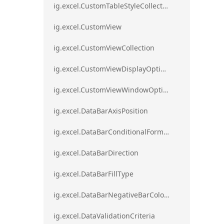
ig.excel.CustomTableStyleCollection
ig.excel.CustomView
ig.excel.CustomViewCollection
ig.excel.CustomViewDisplayOptions
ig.excel.CustomViewWindowOptions
ig.excel.DataBarAxisPosition
ig.excel.DataBarConditionalFormat
ig.excel.DataBarDirection
ig.excel.DataBarFillType
ig.excel.DataBarNegativeBarColorType
ig.excel.DataValidationCriteria