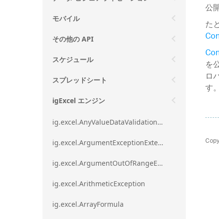
公
モバイル
た
Con
その他の API
Con
スケジュール
を
ロ
スプレッドシート
す
igExcel エンジン
ig.excel.AnyValueDataValidationRule
Copy
ig.excel.ArgumentExceptionExtension
ig.excel.ArgumentOutOfRangeExceptionExtension
ig.excel.ArithmeticException
ig.excel.ArrayFormula