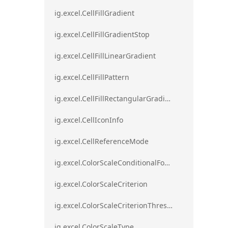
ig.excel.CellFillGradient
ig.excel.CellFillGradientStop
ig.excel.CellFillLinearGradient
ig.excel.CellFillPattern
ig.excel.CellFillRectangularGradient
ig.excel.CellIconInfo
ig.excel.CellReferenceMode
ig.excel.ColorScaleConditionalFormat
ig.excel.ColorScaleCriterion
ig.excel.ColorScaleCriterionThreshold
ig.excel.ColorScaleType