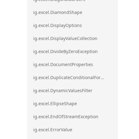
ig.excel.DiamondShape
ig.excel.DisplayOptions
ig.excel.DisplayValueCollection
ig.excel.DivideByZeroException
ig.excel.DocumentProperties
ig.excel.DuplicateConditionalFormat
ig.excel.DynamicValuesFilter
ig.excel.EllipseShape
ig.excel.EndOfStreamException
ig.excel.ErrorValue