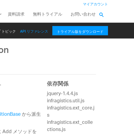
マイアカウント
資料請求
無料トライアル
お問い合わせ
 トピック
API リファレンス
トライアル版をダウンロード
ion
。
依存関係
jquery-1.4.4.js
infragistics.util.js
infragistics.ext_core.j
itionBase
から派生
s
infragistics.ext_colle
ctions.js
Add メソッドを