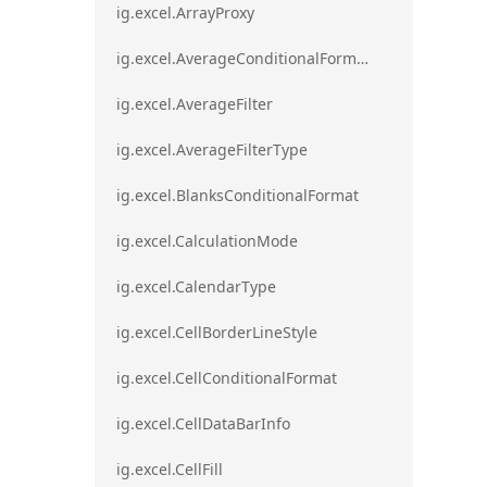
ig.excel.ArrayProxy
ig.excel.AverageConditionalFormat
ig.excel.AverageFilter
ig.excel.AverageFilterType
ig.excel.BlanksConditionalFormat
ig.excel.CalculationMode
ig.excel.CalendarType
ig.excel.CellBorderLineStyle
ig.excel.CellConditionalFormat
ig.excel.CellDataBarInfo
ig.excel.CellFill