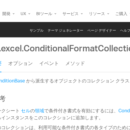
開発
UX
BIツール
サービス
リソース
ご購入
サンプル
テーマ ジェネレーター
ページ デザイナー
ヘルプ
.excel.ConditionalFormatCollect
要
オプション
イベント
メソッド
nditionBase
から派生するオブジェクトのコレクション クラス
考
ークシート
セル
の
領域
で条件付き書式を有効にするには、
Cond
るインスタンスをこのコレクションに追加します。
のコレクションは、利用可能な条件付き書式の各タイプのために 