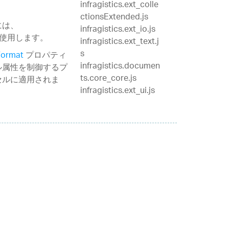
infragistics.ext_colle
ctionsExtended.js
には、
infragistics.ext_io.js
使用します。
infragistics.ext_text.j
s
Format
プロパティ
infragistics.documen
ル属性を制御するプ
ts.core_core.js
セルに適用されま
infragistics.ext_ui.js