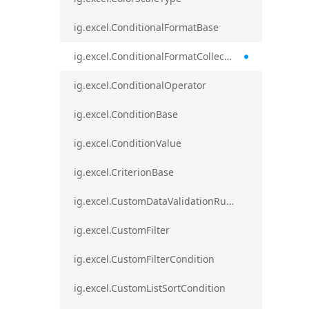
ig.excel.ConditionalFormatBase
ig.excel.ConditionalFormatCollection
ig.excel.ConditionalOperator
ig.excel.ConditionBase
ig.excel.ConditionValue
ig.excel.CriterionBase
ig.excel.CustomDataValidationRule
ig.excel.CustomFilter
ig.excel.CustomFilterCondition
ig.excel.CustomListSortCondition