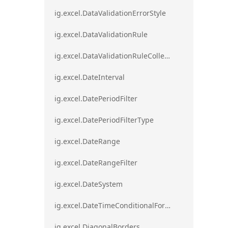
ig.excel.DataValidationErrorStyle
ig.excel.DataValidationRule
ig.excel.DataValidationRuleCollection
ig.excel.DateInterval
ig.excel.DatePeriodFilter
ig.excel.DatePeriodFilterType
ig.excel.DateRange
ig.excel.DateRangeFilter
ig.excel.DateSystem
ig.excel.DateTimeConditionalFormat
ig.excel.DiagonalBorders