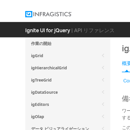
Ignite UI for jQuery
| API リファレンス
作業の開始
ig
igGrid
概
igHierarchicalGrid
Co
igTreeGrid
igDataSource
備
igEditors
ワ
す
igOlap
こ
データ ビジュアライゼーション