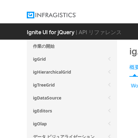
Ignite UI for jQuery
| API リファレンス
作業の開始
i
igGrid
概
igHierarchicalGrid
Wo
igTreeGrid
igDataSource
igEditors
igOlap
データ ビジュアライゼーション