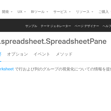
開発
UX
BIツール
サービス
リソース
ご購入
サンプル
テーマ ジェネレーター
ページ デザイナー
ヘルプ
g.spreadsheet.SpreadsheetPane
要
オプション
イベント
メソッド
rksheet
で行および列のグループの視覚化についての情報を提