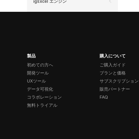
igExcel エンジン
製品
購入について
初めての方へ
ご購入ガイド
開発ツール
プランと価格
UXツール
サブスクリプション
データ可視化
販売パートナー
コラボレーション
FAQ
無料トライアル