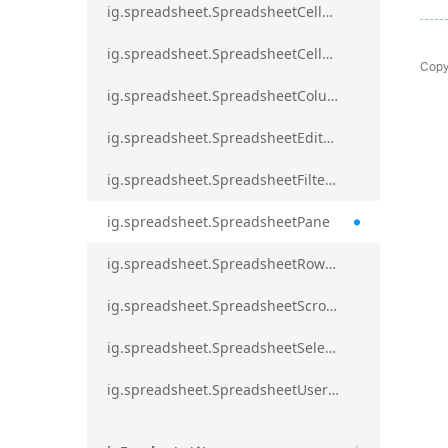
ig.spreadsheet.SpreadsheetCellRangeBorders
ig.spreadsheet.SpreadsheetCellRangeFormat
Copy
ig.spreadsheet.SpreadsheetColumnScrollRegion
ig.spreadsheet.SpreadsheetEditModeValidationErrorAction
ig.spreadsheet.SpreadsheetFilterDialogOption
ig.spreadsheet.SpreadsheetPane
ig.spreadsheet.SpreadsheetRowScrollRegion
ig.spreadsheet.SpreadsheetScrollRegion
ig.spreadsheet.SpreadsheetSelection
ig.spreadsheet.SpreadsheetUserPromptTrigger