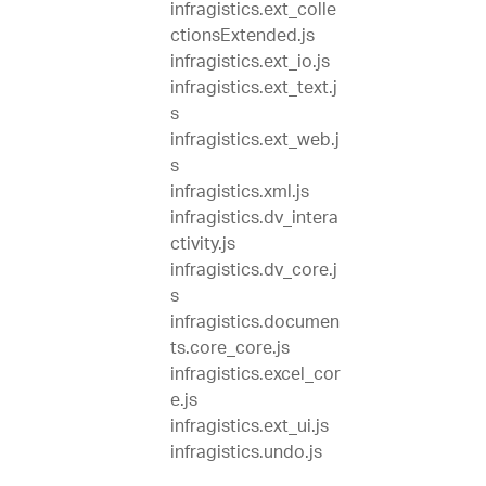
infragistics.ext_colle
ctionsExtended.js
infragistics.ext_io.js
infragistics.ext_text.j
s
infragistics.ext_web.j
s
infragistics.xml.js
infragistics.dv_intera
ctivity.js
infragistics.dv_core.j
s
infragistics.documen
ts.core_core.js
infragistics.excel_cor
e.js
infragistics.ext_ui.js
infragistics.undo.js