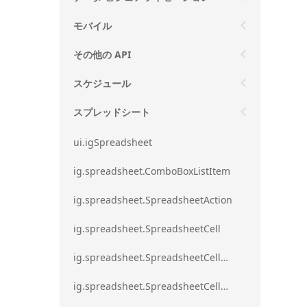
モバイル
その他の API
スケジュール
スプレッドシート
ui.igSpreadsheet
ig.spreadsheet.ComboBoxListItem
ig.spreadsheet.SpreadsheetAction
ig.spreadsheet.SpreadsheetCell
ig.spreadsheet.SpreadsheetCellEditMode
ig.spreadsheet.SpreadsheetCellRange