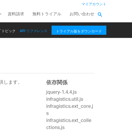
マイアカウント
資料請求
無料トライアル
お問い合わせ
 トピック
API リファレンス
トライアル版をダウンロード
供します。
依存関係
jquery-1.4.4.js
infragistics.util.js
infragistics.ext_core.j
s
infragistics.ext_colle
ctions.js