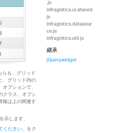
.js
infragistics.ui.shared.
js
infragistics.datasour
ce.js
infragistics.util.js
継承
jQuery.widget
ルはどちらも、グリッド
と、グリッド内の
。オプションで、
 のクラス、オプシ
情報は上の関連す
法を示します。
てください。
をク