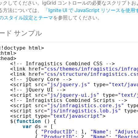
ックしてください。igGrid コントロールの必要なスクリプト
る方法については、
「Ignite UI で JavaScript リソースを使
I のスタイル設定とテーマ
を参照してください。
ード サンプル
<!doctype html>
<html>
<head>
<!-- Infragistics Combined CSS -->
<link href=
"css/themes/infragistics/infra
<link href=
"css/structure/infragistics.cs
<!-- jQuery Core -->
<script src=
"js/jquery.js"
type=
"text/jav
<!-- jQuery UI -->
<script src=
"js/jquery-ui.js"
type=
"text/
<!-- Infragistics Combined Scripts -->
<script src=
"js/infragistics.core.js"
typ
<script src=
"js/infragistics.lob.js"
type
<script type=
"text/javascript"
>
$(
function
() {
var
ds = [
{ 
"ProductID"
: 1, 
"Name"
: 
"Adjust
{ 
"ProductID"
: 2, 
"Name"
: 
"Bearin