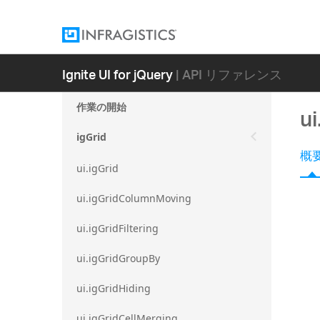
Ignite UI for jQuery
| API リファレンス
作業の開始
u
igGrid
概
ui.igGrid
ui.igGridColumnMoving
ui.igGridFiltering
ui.igGridGroupBy
ui.igGridHiding
ui.igGridCellMerging