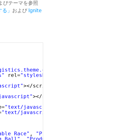
およびテーマを参照
用する」
および
Ignite
gistics.theme.css"
rel=
"stylesheet"
type=
"tex
s"
rel=
"stylesheet"
type=
"text/css"
/>
ascript"
></script>
javascript"
></script>
e=
"text/javascript"
></script>
=
"text/javascript"
></script>
able Race"
, 
"ProductNumber"
: 
"AR-5381"
},
g Ball"
, 
"ProductNumber"
: 
"BA-8327"
},