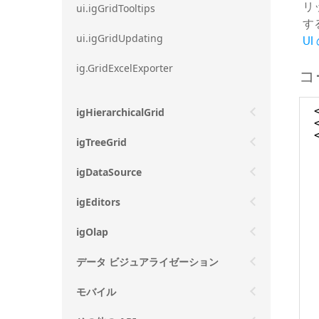
リ
ui.igGridTooltips
す
U
ui.igGridUpdating
ig.GridExcelExporter
コ
igHierarchicalGrid
igTreeGrid
igDataSource
igEditors
igOlap
データ ビジュアライゼーション
モバイル