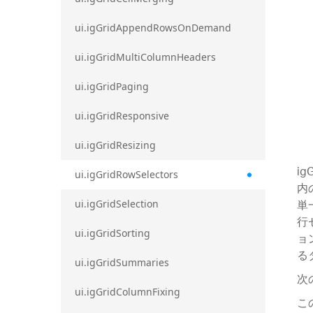
ui.igGridAppendRowsOnDemand
ui.igGridMultiColumnHeaders
ui.igGridPaging
ui.igGridResponsive
ui.igGridResizing
ig
ui.igGridRowSelectors
内
単
ui.igGridSelection
行
ui.igGridSorting
ョ
る
ui.igGridSummaries
次
ui.igGridColumnFixing
こ