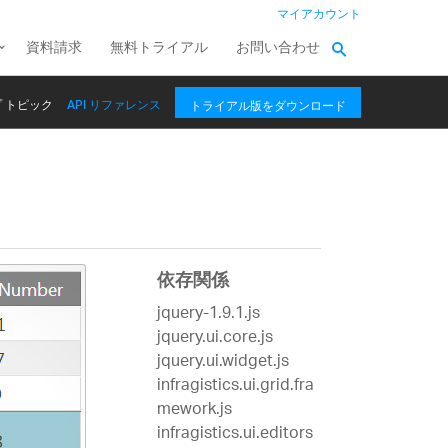
マイアカウント
資料請求
無料トライアル
お問い合わせ
 トピック
API リファレンス
トライアル版をダウンロード
依存関係
jquery-1.9.1.js
jquery.ui.core.js
jquery.ui.widget.js
infragistics.ui.grid.fra
mework.js
infragistics.ui.editors