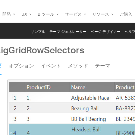
開発
UX
BIツール
サービス
リソース
ご購入
サンプル
テーマ ジェネレーター
ページ デザイナー
ヘルプ
i.igGridRowSelectors
要
オプション
イベント
メソッド
テーマ