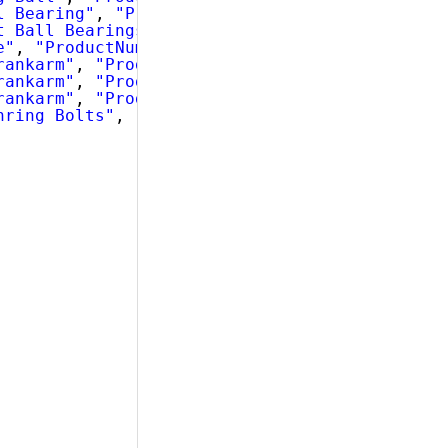
l Bearing"
, 
"ProductNumber"
: 
"BE-2349"
},
t Ball Bearings"
, 
"ProductNumber"
: 
"BE-2908"
e"
, 
"ProductNumber"
: 
"BL-2036"
},
rankarm"
, 
"ProductNumber"
: 
"CA-5965"
},
rankarm"
, 
"ProductNumber"
: 
"CA-6738"
},
rankarm"
, 
"ProductNumber"
: 
"CA-7457"
},
nring Bolts"
, 
"ProductNumber"
: 
"CB-2903"
}