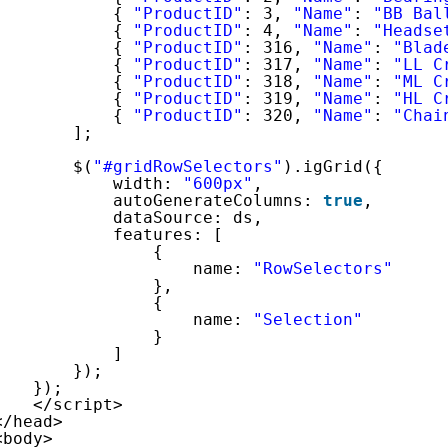
{ 
"ProductID"
: 3, 
"Name"
: 
"BB Bal
{ 
"ProductID"
: 4, 
"Name"
: 
"Headse
{ 
"ProductID"
: 316, 
"Name"
: 
"Blad
{ 
"ProductID"
: 317, 
"Name"
: 
"LL C
{ 
"ProductID"
: 318, 
"Name"
: 
"ML C
{ 
"ProductID"
: 319, 
"Name"
: 
"HL C
{ 
"ProductID"
: 320, 
"Name"
: 
"Chai
];
$(
"#gridRowSelectors"
).igGrid({
width: 
"600px"
,
autoGenerateColumns: 
true
,
dataSource: ds,
features: [
{
name: 
"RowSelectors"
},
{
name: 
"Selection"
}
]
});
});
</script>
</head>
<body>