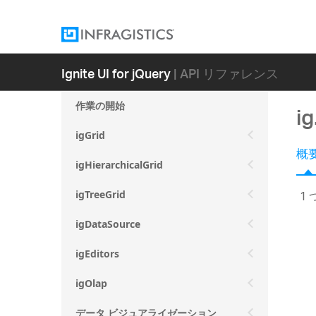
Ignite UI for jQuery
| API リファレンス
作業の開始
i
igGrid
概
igHierarchicalGrid
1
igTreeGrid
igDataSource
igEditors
igOlap
データ ビジュアライゼーション