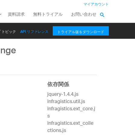
マイアカウント
資料請求
無料トライアル
お問い合わせ
 トピック
API リファレンス
トライアル版をダウンロード
ange
依存関係
jquery-1.4.4.js
infragistics.util.js
infragistics.ext_core.j
s
infragistics.ext_colle
ctions.js