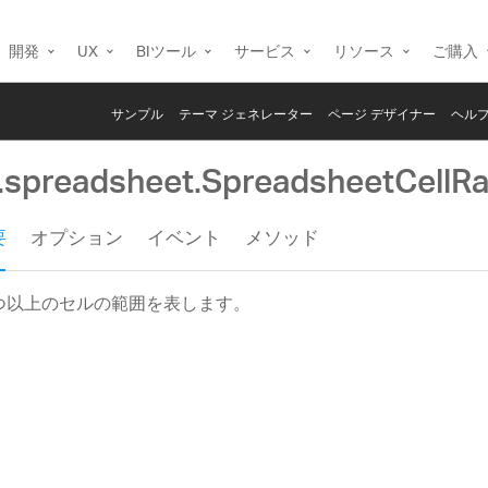
開発
UX
BIツール
サービス
リソース
ご購入
サンプル
テーマ ジェネレーター
ページ デザイナー
ヘルプ
g.spreadsheet.SpreadsheetCellR
要
オプション
イベント
メソッド
 つ以上のセルの範囲を表します。