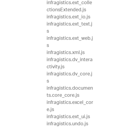
infragistics.ext_colle
ctionsExtended.js
infragistics.ext_io.js
infragistics.ext_text.j
s
infragistics.ext_web.j
s
infragistics.xml.js
infragistics.dv_intera
ctivity.js
infragistics.dv_core.j
s
infragistics.documen
ts.core_core.js
infragistics.excel_cor
e.js
infragistics.ext_ui.js
infragistics.undo.js