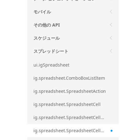
モバイル
その他の API
スケジュール
スプレッドシート
ui.igSpreadsheet
ig.spreadsheet.ComboBoxListItem
ig.spreadsheet.SpreadsheetAction
ig.spreadsheet.SpreadsheetCell
ig.spreadsheet.SpreadsheetCellEditMode
ig.spreadsheet.SpreadsheetCellRange