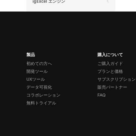
igExcel エンジン
製品
購入について
初めての方へ
ご購入ガイド
開発ツール
プランと価格
UXツール
サブスクリプション
データ可視化
販売パートナー
コラボレーション
FAQ
無料トライアル