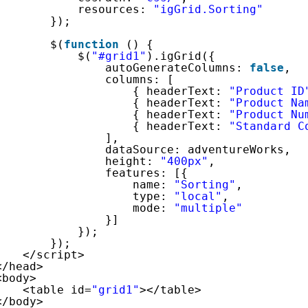
resources: 
"igGrid.Sorting"
});
$(
function
() {
$(
"#grid1"
).igGrid({
autoGenerateColumns: 
false
,
columns: [
{ headerText: 
"Product ID
{ headerText: 
"Product Na
{ headerText: 
"Product Nu
{ headerText: 
"Standard C
],
dataSource: adventureWorks,
height: 
"400px"
,
features: [{
name: 
"Sorting"
,
type: 
"local"
,
mode: 
"multiple"
}]
});
});
</script>
</head>
<body>
<table id=
"grid1"
></table>
</body>