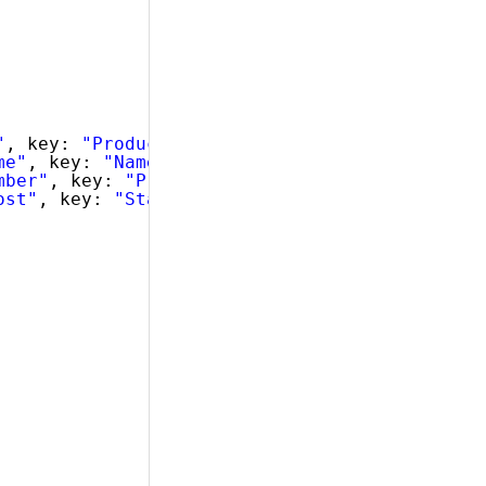
"
, key: 
"ProductID"
, dataType: 
"number"
},
me"
, key: 
"Name"
, dataType: 
"string"
},
mber"
, key: 
"ProductNumber"
, dataType: 
"strin
ost"
, key: 
"StandardCost"
, dataType: 
"number"