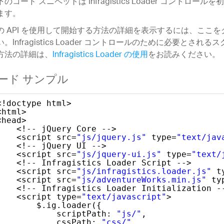
下のコード スニペットは Infragistics Loader コントロー
ます。
の API を使用して開始する方法の詳細を表示するには、ここ
い。Infragistics Loader コントロールのために必要とされ
方法の詳細は、
Infragistics Loader の使用
をお読みください。
ード サンプル
<!doctype html>
<html>
<head>
<!-- jQuery Core -->
<script src=
"js/jquery.js"
type=
"text/jav
<!-- jQuery UI -->
<script src=
"js/jquery-ui.js"
type=
"text/
<!-- Infragistics Loader Script -->
<script src=
"js/infragistics.loader.js"
t
<script src=
"js/adventureWorks.min.js"
ty
<!-- Infragistics Loader Initialization -
<script type=
"text/javascript"
>
$.ig.loader({
scriptPath: 
"js/"
,
cssPath: 
"css/"
,