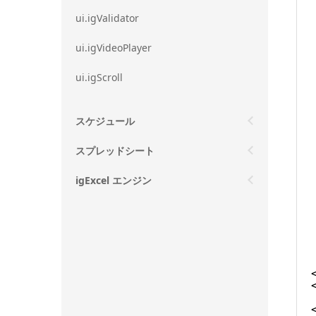
ui.igValidator
ui.igVideoPlayer
ui.igScroll
スケジュール
スプレッドシート
igExcel エンジン