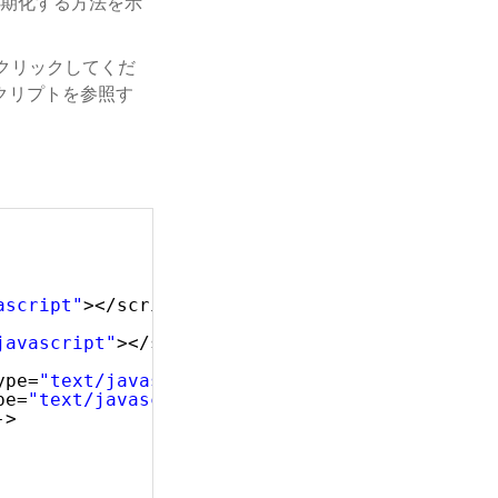
ルを初期化する方法を示
をクリックしてくだ
るスクリプトを参照す
ascript"
></script>
javascript"
></script>
ype=
"text/javascript"
></script>
pe=
"text/javascript"
></script>
->