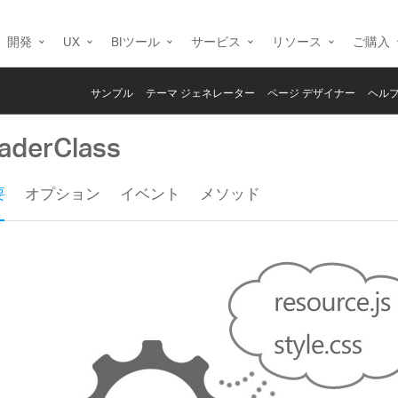
開発
UX
BIツール
サービス
リソース
ご購入
サンプル
テーマ ジェネレーター
ページ デザイナー
ヘルプ
oaderClass
要
オプション
イベント
メソッド