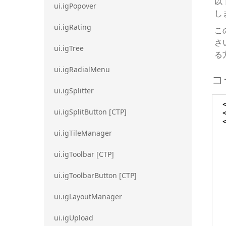
以
ui.igPopover
し
ui.igRating
こ
さ
ui.igTree
る
ui.igRadialMenu
コ
ui.igSplitter
ui.igSplitButton [CTP]
ui.igTileManager
ui.igToolbar [CTP]
ui.igToolbarButton [CTP]
ui.igLayoutManager
ui.igUpload