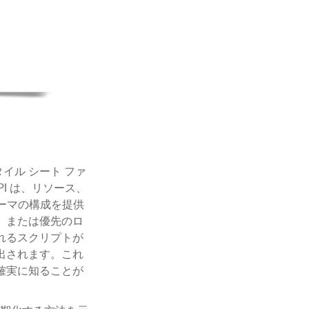
 スタイル シート ファ
I は、リソース、
先テーマの構成を提供
。または優先のロ
れるスクリプトが
出されます。これ
確実に知ることが