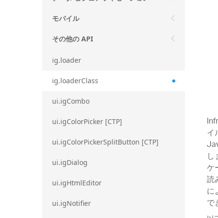
モバイル
その他の API
ig.loader
ig.loaderClass
ui.igCombo
In
ui.igColorPicker [CTP]
イ
ui.igColorPickerSplitButton [CTP]
J
し
ui.igDialog
ケ
読
ui.igHtmlEditor
に
で
ui.igNotifier