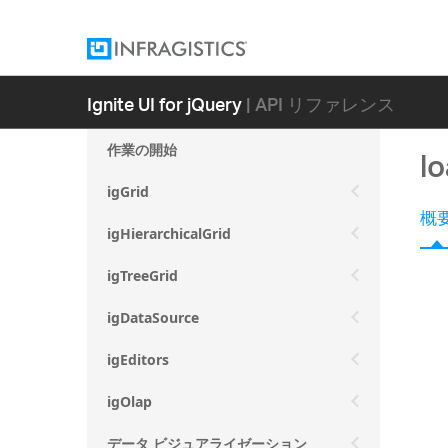
Ignite UI for jQuery
| API リファレンス
作業の開始
l
igGrid
概
igHierarchicalGrid
igTreeGrid
igDataSource
igEditors
igOlap
データ ビジュアライゼーション