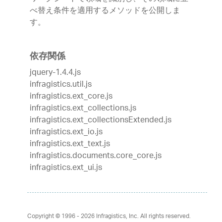
べ替え条件を適用するメソッドを公開しま
す。
依存関係
jquery-1.4.4.js
infragistics.util.js
infragistics.ext_core.js
infragistics.ext_collections.js
infragistics.ext_collectionsExtended.js
infragistics.ext_io.js
infragistics.ext_text.js
infragistics.documents.core_core.js
infragistics.ext_ui.js
Copyright © 1996 - 2026
Infragistics, Inc. All rights reserved.