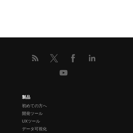
製品
初めての方へ
開発ツール
UXツール
データ可視化