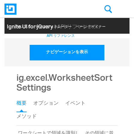
Ignite UI for jQuery
| API リファレンス
サンプル
テーマ ジェネレーター
ページ デザイナー
ヘルプ トピック
API リファレンス
ナビゲーションを表示
ig.excel.WorksheetSort
Settings
概要
オプション
イベント
メソッド
ワークシートで領域を識別し、その領域に並