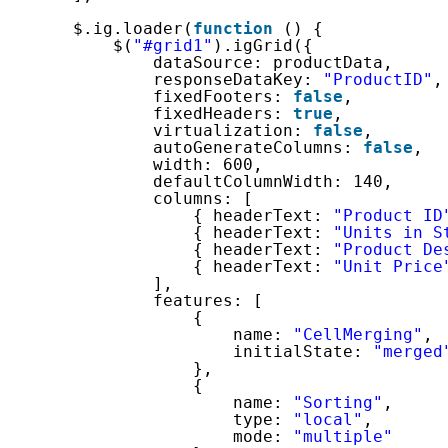
$.ig.loader(
function
() {
$(
"#grid1"
).igGrid({
dataSource: productData,
responseDataKey: 
"ProductID"
,
fixedFooters: 
false
,
fixedHeaders: 
true
,
virtualization: 
false
,
autoGenerateColumns: 
false
,
width: 600,
defaultColumnWidth: 140,
columns: [
{ headerText: 
"Product ID
{ headerText: 
"Units in S
{ headerText: 
"Product De
{ headerText: 
"Unit Price
],
features: [
{
name: 
"CellMerging"
,
initialState: 
"merged
},
{
name: 
"Sorting"
,
type: 
"local"
,
mode: 
"multiple"