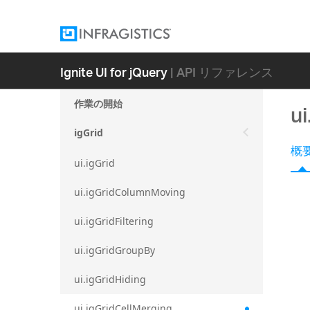
Ignite UI for jQuery
| API リファレンス
作業の開始
ui
igGrid
概
ui.igGrid
ui.igGridColumnMoving
ui.igGridFiltering
ui.igGridGroupBy
ui.igGridHiding
ui.igGridCellMerging