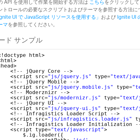
の API を使用して作業を開始する方法は
こちら
をクリックしてく
ントロールの必要なスクリプトおよびテーマを参照する方法に
gnite UI で JavaScript リソースを使用する」
および
Ignite
ーマ
を参照してください。
ード サンプル
<!doctype html>
<html>
<head>
<!-- jQuery Core -->
<script src=
"js/jquery.js"
type=
"text/jav
<!-- jQuery Mobile -->
<script src=
"js/jquery.mobile.js"
type=
"t
<!-- Moderznizr -->
<script src=
"js/modernizr.js"
type=
"text/
<!-- jQuery UI -->
<script src=
"js/jquery-ui.js"
type=
"text/
<!-- Infragistics Loader Script -->
<script src=
"js/infragistics.loader.js"
t
<!-- Infragistics Loader Initialization -
<script type=
"text/javascript"
>
$.ig.loader({