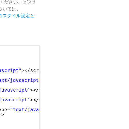
ださい。igGrid
ついては、
 UI のスタイル設定と
ascript"
></script>
ext/javascript"
></script>
javascript"
></script>
javascript"
></script>
ype=
"text/javascript"
></script>    
->