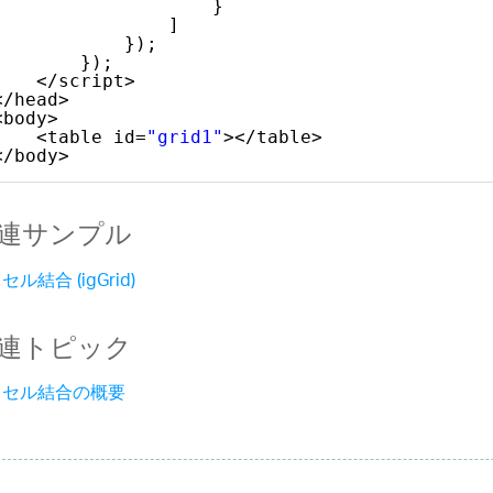
}
]
});
});
</script>
</head>
<body>
<table id=
"grid1"
></table>
</body>
連サンプル
セル結合 (igGrid)
連トピック
セル結合の概要