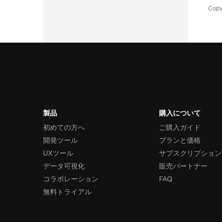
Copy
製品
購入について
初めての方へ
ご購入ガイド
開発ツール
プランと価格
UXツール
サブスクリプション
データ可視化
販売パートナー
コラボレーション
FAQ
無料トライアル