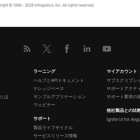
right © 1996 - 2026
Infragistics, Inc. All rights reserved.
ラーニング
マイアカウント
ヘルプとAPIドキュメント
サブスクリプシ
ナレッジベース
サポートアクテ
とは
サンプルアプリケーション
サポート要求の
ウェビナー
他社製品との比
サポート
Ignite UI for Ang
製品ライフサイクル
サービスリリース情報