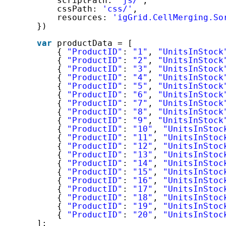
scriptPath: 
'js/'
,
cssPath: 
'css/'
,
resources: 
'igGrid.CellMerging.So
})
var
productData = [
{ 
"ProductID"
: 
"1"
, 
"UnitsInStock
{ 
"ProductID"
: 
"2"
, 
"UnitsInStock
{ 
"ProductID"
: 
"3"
, 
"UnitsInStock
{ 
"ProductID"
: 
"4"
, 
"UnitsInStock
{ 
"ProductID"
: 
"5"
, 
"UnitsInStock
{ 
"ProductID"
: 
"6"
, 
"UnitsInStock
{ 
"ProductID"
: 
"7"
, 
"UnitsInStock
{ 
"ProductID"
: 
"8"
, 
"UnitsInStock
{ 
"ProductID"
: 
"9"
, 
"UnitsInStock
{ 
"ProductID"
: 
"10"
, 
"UnitsInStoc
{ 
"ProductID"
: 
"11"
, 
"UnitsInStoc
{ 
"ProductID"
: 
"12"
, 
"UnitsInStoc
{ 
"ProductID"
: 
"13"
, 
"UnitsInStoc
{ 
"ProductID"
: 
"14"
, 
"UnitsInStoc
{ 
"ProductID"
: 
"15"
, 
"UnitsInStoc
{ 
"ProductID"
: 
"16"
, 
"UnitsInStoc
{ 
"ProductID"
: 
"17"
, 
"UnitsInStoc
{ 
"ProductID"
: 
"18"
, 
"UnitsInStoc
{ 
"ProductID"
: 
"19"
, 
"UnitsInStoc
{ 
"ProductID"
: 
"20"
, 
"UnitsInStoc
];