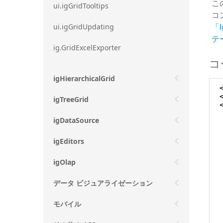
こ
ui.igGridTooltips
コ
「I
ui.igGridUpdating
テ
ig.GridExcelExporter
コ
igHierarchicalGrid
igTreeGrid
igDataSource
igEditors
igOlap
データ ビジュアライゼーション
モバイル