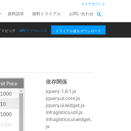
マイアカウント
資料請求
無料トライアル
お問い合わせ
 トピック
API リファレンス
トライアル版をダウンロード
依存関係
jquery-1.9.1.js
jquery.ui.core.js
jquery.ui.widget.js
infragistics.util.js
infragistics.ui.widget.
js