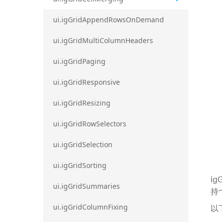
ui.igGridAppendRowsOnDemand
ui.igGridMultiColumnHeaders
ui.igGridPaging
ui.igGridResponsive
ui.igGridResizing
ui.igGridRowSelectors
ui.igGridSelection
ui.igGridSorting
i
ui.igGridSummaries
持
以
ui.igGridColumnFixing