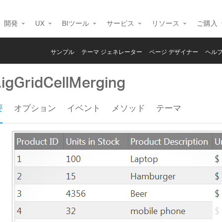
開発
UX
BIツール
サービス
リソース
ご購入
サンプル
テーマ ジェネレーター
ページ デザイナー
ヘルプ
.igGridCellMerging
要
オプション
イベント
メソッド
テーマ