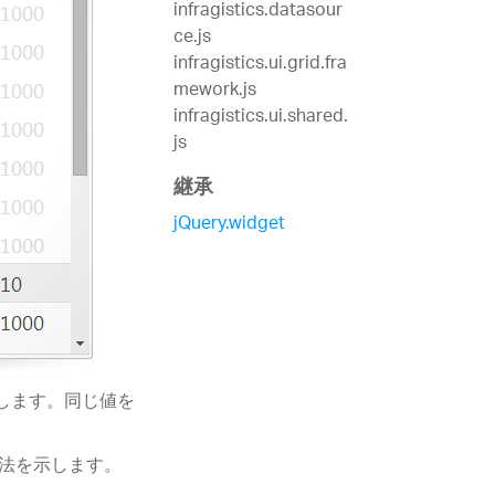
infragistics.datasour
ce.js
infragistics.ui.grid.fra
mework.js
infragistics.ui.shared.
js
継承
jQuery.widget
合します。同じ値を
。
方法を示します。