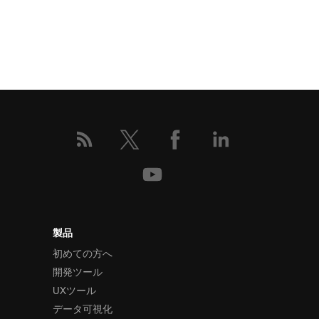
製品
初めての方へ
開発ツール
UXツール
データ可視化