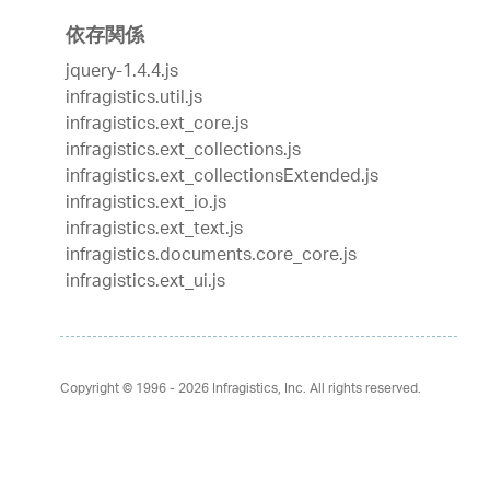
依存関係
jquery-1.4.4.js
infragistics.util.js
infragistics.ext_core.js
infragistics.ext_collections.js
infragistics.ext_collectionsExtended.js
infragistics.ext_io.js
infragistics.ext_text.js
infragistics.documents.core_core.js
infragistics.ext_ui.js
Copyright © 1996 - 2026
Infragistics, Inc. All rights reserved.