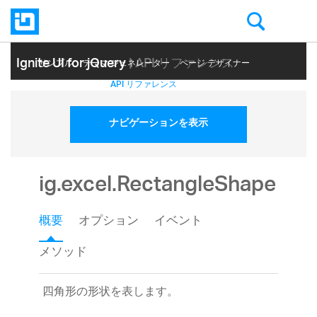
Ignite UI for jQuery
| API リファレンス
サンプル
テーマ ジェネレーター
ページ デザイナー
ヘルプ トピック
API リファレンス
ナビゲーションを表示
ig.excel.RectangleShape
概要
オプション
イベント
メソッド
四角形の形状を表します。