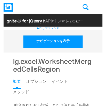
Ignite UI for jQuery
| API リファレンス
サンプル
テーマ ジェネレーター
ページ デザイナー
ヘルプ トピック
API リファレンス
ナビゲーションを表示
ig.excel.WorksheetMerg
edCellsRegion
概要
オプション
イベント
メソッド
結合されたセル領域、または値と書式を共有