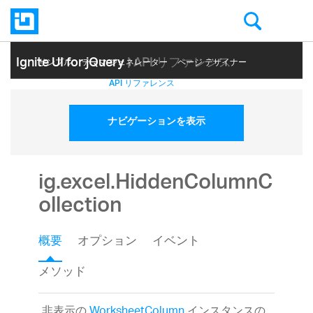
Ignite UI for jQuery
| API リファレンス
サンプル
テーマ ジェネレーター
ページ デザイナー
ヘルプ トピック
API リファレンス
ナビゲーションを表示
ig.excel.HiddenColumnC
ollection
概要
オプション
イベント
メソッド
非表示の
WorksheetColumn
インスタンスの