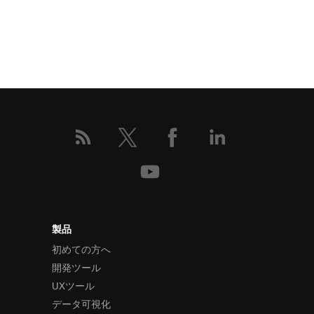
製品
初めての方へ
開発ツール
UXツール
データ可視化