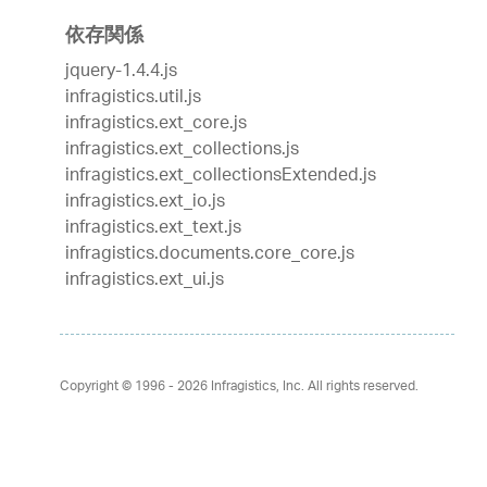
依存関係
jquery-1.4.4.js
infragistics.util.js
infragistics.ext_core.js
infragistics.ext_collections.js
infragistics.ext_collectionsExtended.js
infragistics.ext_io.js
infragistics.ext_text.js
infragistics.documents.core_core.js
infragistics.ext_ui.js
Copyright © 1996 - 2026
Infragistics, Inc. All rights reserved.