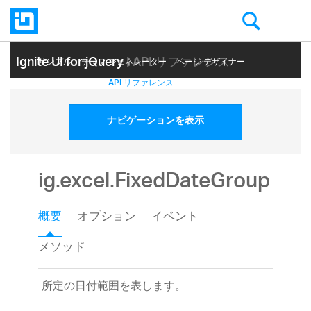
Ignite UI for jQuery
| API リファレンス
サンプル
テーマ ジェネレーター
ページ デザイナー
ヘルプ トピック
API リファレンス
ナビゲーションを表示
ig.excel.FixedDateGroup
概要
オプション
イベント
メソッド
所定の日付範囲を表します。