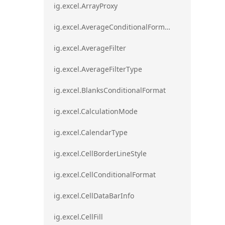
ig.excel.ArrayProxy
ig.excel.AverageConditionalFormat
ig.excel.AverageFilter
ig.excel.AverageFilterType
ig.excel.BlanksConditionalFormat
ig.excel.CalculationMode
ig.excel.CalendarType
ig.excel.CellBorderLineStyle
ig.excel.CellConditionalFormat
ig.excel.CellDataBarInfo
ig.excel.CellFill