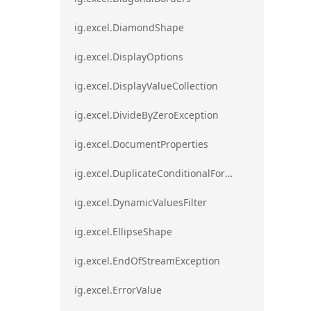
ig.excel.DiamondShape
ig.excel.DisplayOptions
ig.excel.DisplayValueCollection
ig.excel.DivideByZeroException
ig.excel.DocumentProperties
ig.excel.DuplicateConditionalFormat
ig.excel.DynamicValuesFilter
ig.excel.EllipseShape
ig.excel.EndOfStreamException
ig.excel.ErrorValue