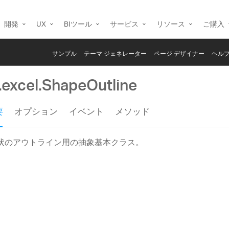
開発
UX
BIツール
サービス
リソース
ご購入
サンプル
テーマ ジェネレーター
ページ デザイナー
ヘルプ
.excel.ShapeOutline
要
オプション
イベント
メソッド
状のアウトライン用の抽象基本クラス。