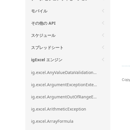
モバイル
その他の API
スケジュール
スプレッドシート
igExcel エンジン
ig.excel.AnyValueDataValidationRule
Copy
ig.excel.ArgumentExceptionExtension
ig.excel.ArgumentOutOfRangeExceptionExtension
ig.excel.ArithmeticException
ig.excel.ArrayFormula