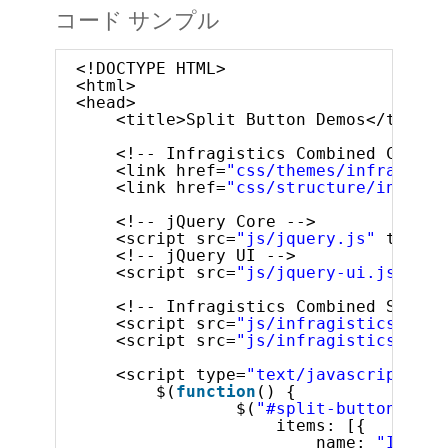
コード サンプル
<!DOCTYPE HTML>
<html>
<head>
<title>Split Button Demos</title>
<!-- Infragistics Combined CSS --
<link href=
"css/themes/infragisti
<link href=
"css/structure/infragi
<!-- jQuery Core -->
<script src=
"js/jquery.js"
type=
"
<!-- jQuery UI -->
<script src=
"js/jquery-ui.js"
typ
<!-- Infragistics Combined Script
<script src=
"js/infragistics.core
<script src=
"js/infragistics.lob.
<script type=
"text/javascript"
>
$(
function
() {
$(
"#split-button-list
items: [{
name: 
"Insert