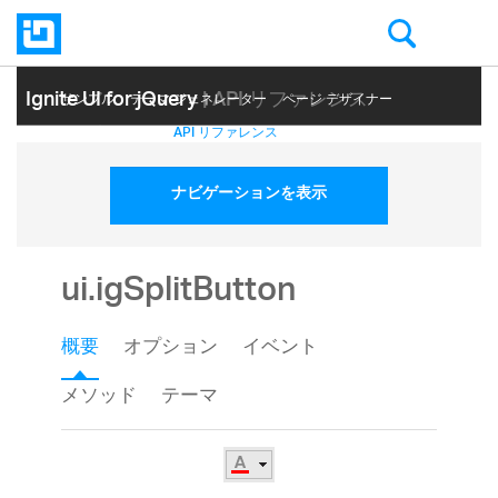
Ignite UI for jQuery
| API リファレンス
サンプル
テーマ ジェネレーター
ページ デザイナー
ヘルプ トピック
API リファレンス
ナビゲーションを表示
ui.igSplitButton
概要
オプション
イベント
メソッド
テーマ