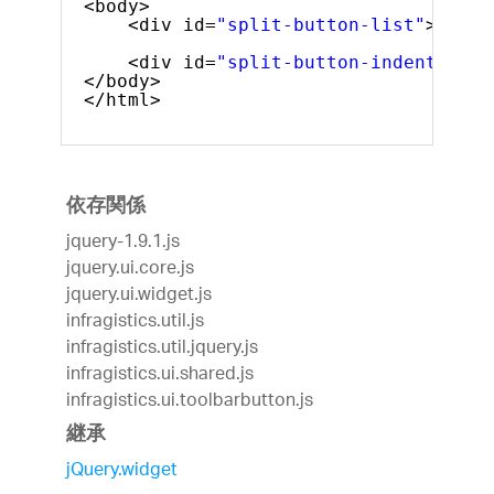
<body>
<div id=
"split-button-list"
></div
<div id=
"split-button-indent"
></d
</body>
</html>
依存関係
jquery-1.9.1.js
jquery.ui.core.js
jquery.ui.widget.js
infragistics.util.js
infragistics.util.jquery.js
infragistics.ui.shared.js
infragistics.ui.toolbarbutton.js
継承
jQuery.widget