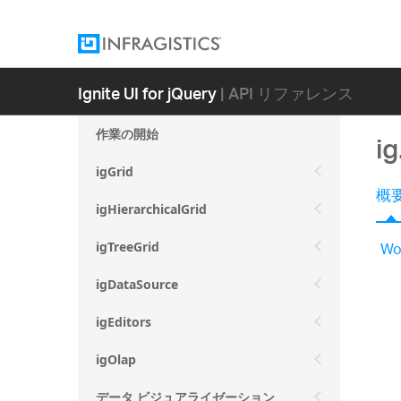
Ignite UI for jQuery
| API リファレンス
作業の開始
i
igGrid
概
igHierarchicalGrid
Wo
igTreeGrid
igDataSource
igEditors
igOlap
データ ビジュアライゼーション