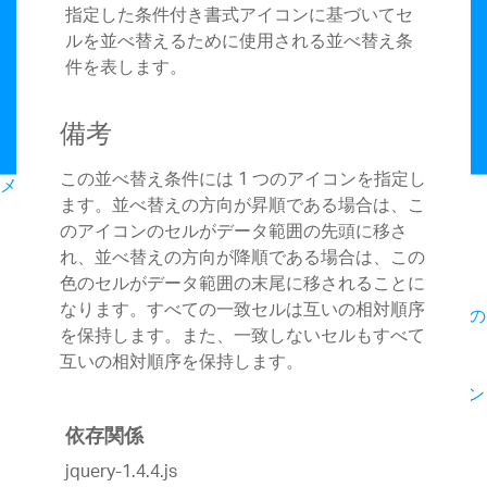
指定した条件付き書式アイコンに基づいてセ
ルを並べ替えるために使用される並べ替え条
件を表します。
備考
この並べ替え条件には 1 つのアイコンを指定し
メニュー
ます。並べ替えの方向が昇順である場合は、こ
マイ アカウント
のアイコンのセルがデータ範囲の先頭に移さ
開発
れ、並べ替えの方向が降順である場合は、この
おすすめパッケージ
色のセルがデータ範囲の末尾に移されることに
Infragistics Ultimate
¥242,000
なります。すべての一致セルは互いの相対順序
Web、モバイル、デスクトップアプリ構築の
(税込み)
を保持します。また、一致しないセルもすべて
ためのUX / UIツールキット完全版
互いの相対順序を保持します。
Ignite UI
¥220,000
Webアプリを構築するためのUIコンポーネン
(税込み)
ト完全版ライブラリ
依存関係
Web向け
jquery-1.4.4.js
App Builder
Ignite UI
Angular
ASP.NET
(New)