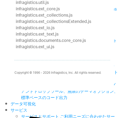
infragistics.util.js
Core
ASP.NET MVC
Blazor
jQuery
React
Web
infragistics.ext_core.js
Components
Ultimate UI for ASP.NET Web Forms
infragistics.ext_collections.js
デスクトップ向け
infragistics.ext_collectionsExtended.js
Ultimate UI for Windows Forms
Ultimate UI for
infragistics.ext_io.js
WPF
infragistics.ext_text.js
クロスプラットフォーム向け
infragistics.documents.core_core.js
Ultimate UI for Uno
Ultimate UI for UWP
Ultimate
infragistics.ext_ui.js
UI for WinUI
Ultimate UI for Xamarin
Design to Code
UX
Indigo.Design
3ステップでデザインから画面コー
ドを生成できるアプリケーションデザインプラット
Copyright © 1996 - 2026
Infragistics, Inc. All rights reserved.
フォーム
App Builder
クラウドベースのWYSIWYGドラッグ
アンドドロップツール、無限のテーマオプション、
標準ベースのコード出力
データ可視化
サービス
サービスとサポート
ご利用ニーズに合わせたサー