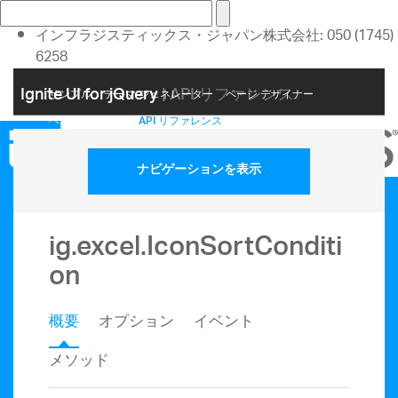
インフラジスティックス・ジャパン株式会社: 050 (1745)
6258
お問い合わせ
Ignite UI for jQuery
| API リファレンス
サンプル
テーマ ジェネレーター
ページ デザイナー
アカウント
ヘルプ トピック
API リファレンス
ナビゲーションを表示
ig.excel.IconSortConditi
on
概要
オプション
イベント
メソッド