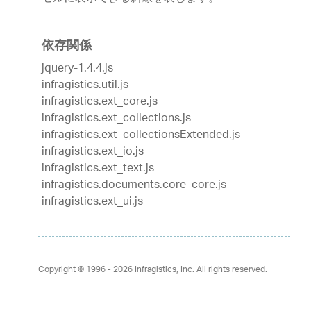
依存関係
jquery-1.4.4.js
infragistics.util.js
infragistics.ext_core.js
infragistics.ext_collections.js
infragistics.ext_collectionsExtended.js
infragistics.ext_io.js
infragistics.ext_text.js
infragistics.documents.core_core.js
infragistics.ext_ui.js
Copyright © 1996 - 2026
Infragistics, Inc. All rights reserved.