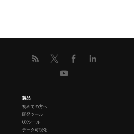
製品
初めての方へ
開発ツール
UXツール
データ可視化