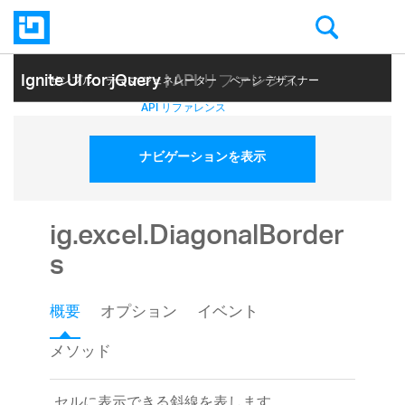
Ignite UI for jQuery
| API リファレンス
サンプル
テーマ ジェネレーター
ページ デザイナー
ヘルプ トピック
API リファレンス
ナビゲーションを表示
ig.excel.DiagonalBorder
s
概要
オプション
イベント
メソッド
セルに表示できる斜線を表します。