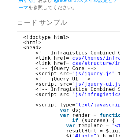
用する」
および
Ignite UI のスタイル設定とテ
ーマ
を参照してください。
コード サンプル
<!doctype html>
<html>
<head>
<!-- Infragistics Combined CSS --
<link href=
"css/themes/infragisti
<link href=
"css/structure/infragi
<!-- jQuery Core -->
<script src=
"js/jquery.js"
type=
"
<!-- jQuery UI -->
<script src=
"js/jquery-ui.js"
typ
<!-- Infragistics Combined Script
<script src=
"js/infragistics.core
<script type=
"text/javascript"
>
var
ds;
var
render = 
function
(su
if
(success) {
var
template = 
"<tr><td
resultHtml = $.ig.tmpl(
$(
"#table"
).html(result