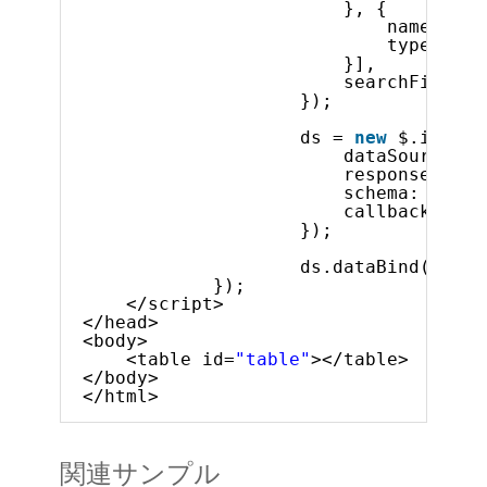
}, {
name: 
"Pr
type: 
"st
}],
searchField: 
});
ds = 
new
$.ig.JSO
dataSource: a
responseDataK
schema: jsonS
callback: ren
});
ds.dataBind();
});
</script>
</head>
<body>
<table id=
"table"
></table>
</body>
</html>
関連サンプル