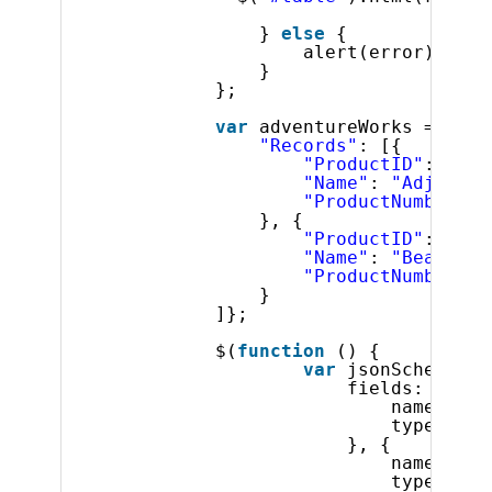
} 
else
{
alert(error);
}
};
var
adventureWorks = {
"Records"
: [{
"ProductID"
: 1,
"Name"
: 
"Adjustab
"ProductNumber"
: 
}, {
"ProductID"
: 2,
"Name"
: 
"Bearing 
"ProductNumber"
: 
}
]};
$(
function
() {
var
jsonSchema = 
fields: [{
name: 
"Pr
type: 
"nu
}, {
name: 
"Na
type: 
"st