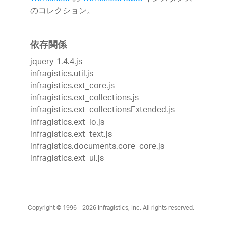
のコレクション。
依存関係
jquery-1.4.4.js
infragistics.util.js
infragistics.ext_core.js
infragistics.ext_collections.js
infragistics.ext_collectionsExtended.js
infragistics.ext_io.js
infragistics.ext_text.js
infragistics.documents.core_core.js
infragistics.ext_ui.js
Copyright © 1996 - 2026
Infragistics, Inc. All rights reserved.