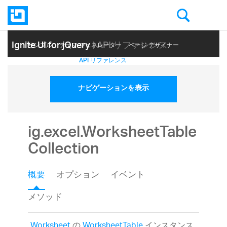
Ignite UI for jQuery
| API リファレンス
サンプル
テーマ ジェネレーター
ページ デザイナー
ヘルプ トピック
API リファレンス
ナビゲーションを表示
ig.excel.WorksheetTable
Collection
概要
オプション
イベント
メソッド
Worksheet
の
WorksheetTable
インスタンス