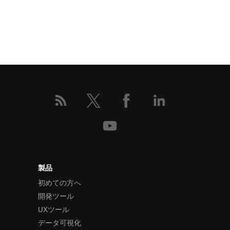
製品
初めての方へ
開発ツール
UXツール
データ可視化