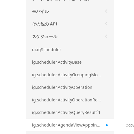
モバイル
その他の API
スケジュール
ui.igScheduler
ig.scheduler.ActivityBase
ig.scheduler.ActivityGroupingMode
ig.scheduler.ActivityOperation
ig.scheduler.ActivityOperationResult`1
ig.scheduler.ActivityQueryResult`1
Copy
ig.scheduler.AgendaViewAppointmentScope