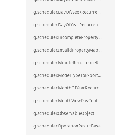
ig.scheduler.DayOfWeekRecurrenceRule
ig.scheduler.DayOfYearRecurrenceRule
ig.scheduler.IncompletePropertyMappingsError`1
ig.scheduler.InvalidPropertyMappingError`1
ig.scheduler.MinuteRecurrenceRule
ig.scheduler.ModelTypeToExportClassMap
ig.scheduler.MonthOfYearRecurrenceRule
ig.scheduler.MonthViewDayContentDisplayMode
ig.scheduler.ObservableObject
ig.scheduler.OperationResultBase