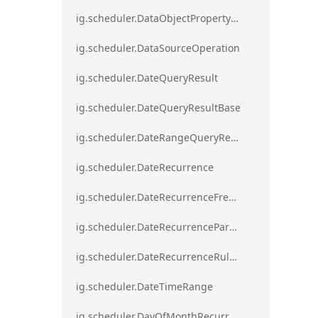
ig.scheduler.DataObjectPropertyAccessError`1
ig.scheduler.DataSourceOperation
ig.scheduler.DateQueryResult
ig.scheduler.DateQueryResultBase
ig.scheduler.DateRangeQueryResultBase
ig.scheduler.DateRecurrence
ig.scheduler.DateRecurrenceFrequency
ig.scheduler.DateRecurrenceParseError
ig.scheduler.DateRecurrenceRuleBase
ig.scheduler.DateTimeRange
ig.scheduler.DayOfMonthRecurrenceRule