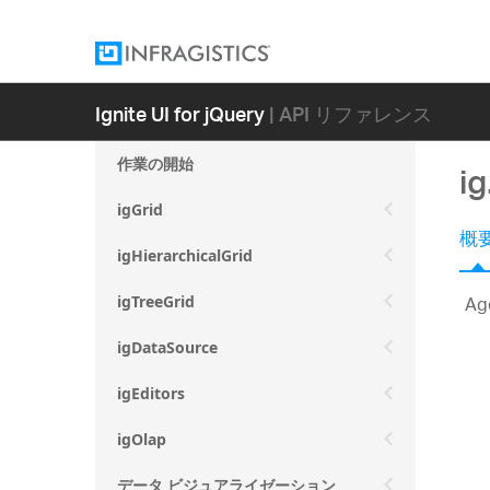
Ignite UI for jQuery
| API リファレンス
作業の開始
i
igGrid
概
igHierarchicalGrid
A
igTreeGrid
igDataSource
igEditors
igOlap
データ ビジュアライゼーション