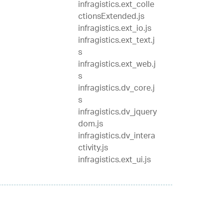
infragistics.ext_colle
ctionsExtended.js
infragistics.ext_io.js
infragistics.ext_text.j
s
infragistics.ext_web.j
s
infragistics.dv_core.j
s
infragistics.dv_jquery
dom.js
infragistics.dv_intera
ctivity.js
infragistics.ext_ui.js