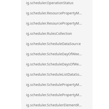
ig.scheduler.OperationStatus
ig.scheduler.ResourcePropertyMapping
ig.scheduler.ResourcePropertyMappingsCollection
ig.scheduler.RulesCollection
ig.scheduler.ScheduleDataSource
ig.scheduler.ScheduleDayOfWeekSettings
ig.scheduler.ScheduleDaysOfWeekSettings
ig.scheduler.ScheduleListDataSource
ig.scheduler.SchedulePropertyMapping
ig.scheduler.SchedulePropertyMappingsCollection`1
ig.scheduler.SchedulerElementRole