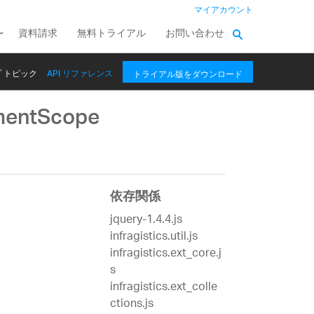
マイアカウント
資料請求
無料トライアル
お問い合わせ
 トピック
API リファレンス
トライアル版をダウンロード
mentScope
依存関係
jquery-1.4.4.js
infragistics.util.js
infragistics.ext_core.j
s
infragistics.ext_colle
ctions.js