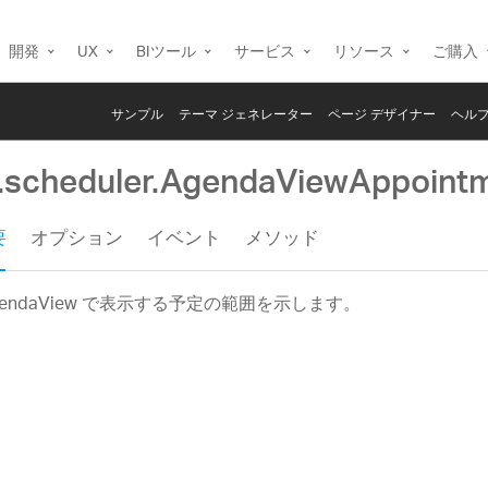
開発
UX
BIツール
サービス
リソース
ご購入
サンプル
テーマ ジェネレーター
ページ デザイナー
ヘルプ
g.scheduler.AgendaViewAppoint
要
オプション
イベント
メソッド
gendaView で表示する予定の範囲を示します。