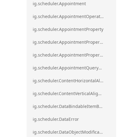
ig.scheduler.Appointment
ig.scheduler.AppointmentOperationResult
ig.scheduler.AppointmentProperty
ig.scheduler.AppointmentPropertyMapping
ig.scheduler.AppointmentPropertyMappingsCollection
ig.scheduler.AppointmentQueryResult
ig.scheduler.ContentHorizontalAlignment
ig.scheduler.ContentVerticalAlignment
ig.scheduler.DataBindableItemBase
ig.scheduler.DataError
ig.scheduler.DataObjectModificationError`1