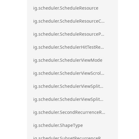
ig.scheduler.ScheduleResource
ig.scheduler.ScheduleResourceColorScheme
ig.scheduler.ScheduleResourceProperty
ig.scheduler.SchedulerHitTestResult
ig.scheduler.SchedulerViewMode
ig.scheduler.SchedulerViewScrollDirection
ig.scheduler.SchedulerViewSplitOrientation
ig.scheduler.SchedulerViewSplitOrientationMode
ig.scheduler.SecondRecurrenceRule
ig.scheduler.ShapeType
ig.scheduler.SubsetRecurrenceRule