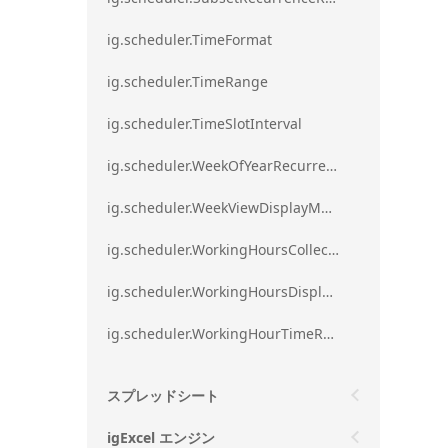
ig.scheduler.TimeFormat
ig.scheduler.TimeRange
ig.scheduler.TimeSlotInterval
ig.scheduler.WeekOfYearRecurrenceRule
ig.scheduler.WeekViewDisplayMode
ig.scheduler.WorkingHoursCollection
ig.scheduler.WorkingHoursDisplayMode
ig.scheduler.WorkingHourTimeRange
スプレッドシート
igExcel エンジン