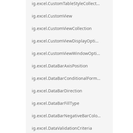
ig.excel.CustomTableStyleCollection
ig.excel.CustomView
ig.excel.CustomViewCollection
ig.excel.CustomViewDisplayOptions
ig.excel.CustomViewWindowOptions
ig.excel.DataBarAxisPosition
ig.excel.DataBarConditionalFormat
ig.excel.DataBarDirection
ig.excel.DataBarFillType
ig.excel.DataBarNegativeBarColorType
ig.excel.DataValidationCriteria