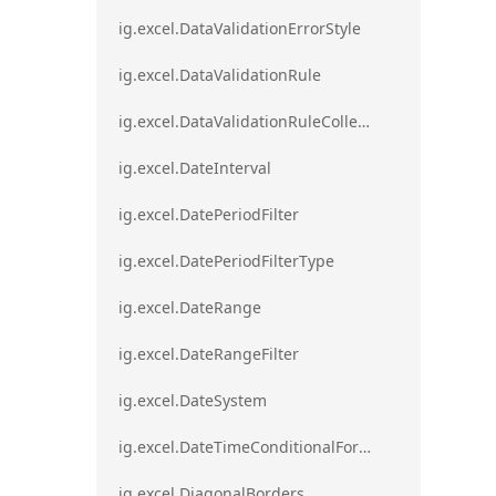
ig.excel.DataValidationErrorStyle
ig.excel.DataValidationRule
ig.excel.DataValidationRuleCollection
ig.excel.DateInterval
ig.excel.DatePeriodFilter
ig.excel.DatePeriodFilterType
ig.excel.DateRange
ig.excel.DateRangeFilter
ig.excel.DateSystem
ig.excel.DateTimeConditionalFormat
ig.excel.DiagonalBorders