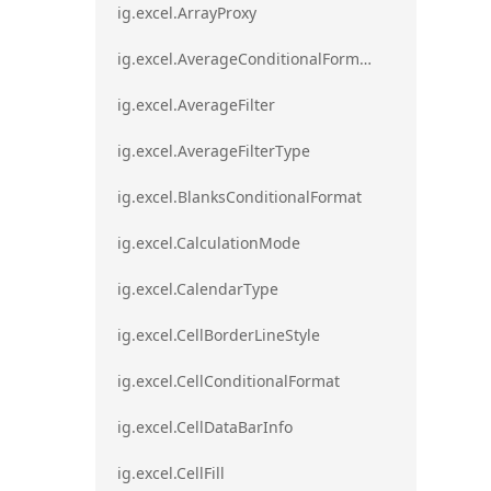
ig.excel.ArrayProxy
ig.excel.AverageConditionalFormat
ig.excel.AverageFilter
ig.excel.AverageFilterType
ig.excel.BlanksConditionalFormat
ig.excel.CalculationMode
ig.excel.CalendarType
ig.excel.CellBorderLineStyle
ig.excel.CellConditionalFormat
ig.excel.CellDataBarInfo
ig.excel.CellFill