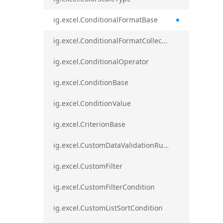
ig.excel.ConditionalFormatBase
ig.excel.ConditionalFormatCollection
ig.excel.ConditionalOperator
ig.excel.ConditionBase
ig.excel.ConditionValue
ig.excel.CriterionBase
ig.excel.CustomDataValidationRule
ig.excel.CustomFilter
ig.excel.CustomFilterCondition
ig.excel.CustomListSortCondition