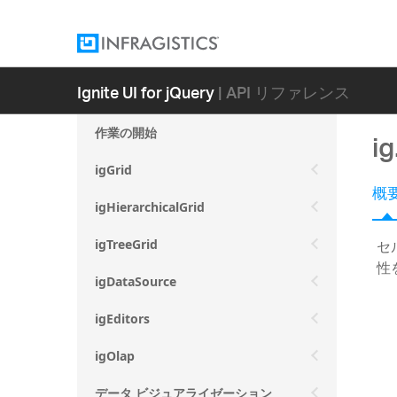
Ignite UI for jQuery
| API リファレンス
作業の開始
i
igGrid
概
igHierarchicalGrid
セ
igTreeGrid
性
igDataSource
igEditors
igOlap
データ ビジュアライゼーション