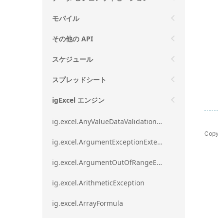
モバイル
その他の API
スケジュール
スプレッドシート
igExcel エンジン
ig.excel.AnyValueDataValidationRule
Copy
ig.excel.ArgumentExceptionExtension
ig.excel.ArgumentOutOfRangeExceptionExtension
ig.excel.ArithmeticException
ig.excel.ArrayFormula