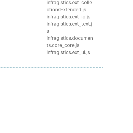
infragistics.ext_colle
ctionsExtended.js
infragistics.ext_io.js
infragistics.ext_text.j
s
infragistics.documen
ts.core_core.js
infragistics.ext_ui.js