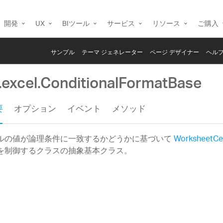
開発
UX
BIツール
サービス
リソース
ご購入
サンプル
テーマ ジェネレーター
ページ デザイナー
ヘルプ
g.excel.ConditionalFormatBase
要
オプション
イベント
メソッド
ルの値が論理条件に一致するかどうかに基づいて
WorksheetCel
を制御するクラスの抽象基本クラス。