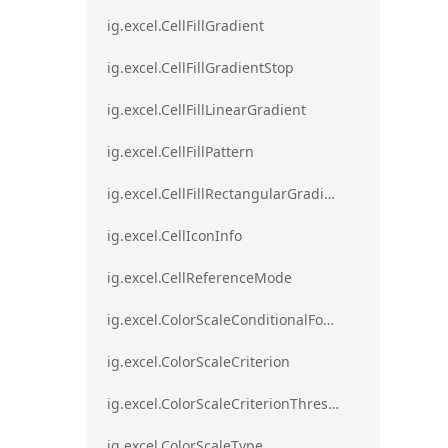
ig.excel.CellFillGradient
ig.excel.CellFillGradientStop
ig.excel.CellFillLinearGradient
ig.excel.CellFillPattern
ig.excel.CellFillRectangularGradient
ig.excel.CellIconInfo
ig.excel.CellReferenceMode
ig.excel.ColorScaleConditionalFormat
ig.excel.ColorScaleCriterion
ig.excel.ColorScaleCriterionThreshold
ig.excel.ColorScaleType