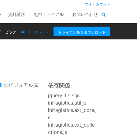
マイアカウント
資料請求
無料トライアル
お問い合わせ
 トピック
API リファレンス
トライアル版をダウンロード
l
のビジュアル属
依存関係
jquery-1.4.4.js
infragistics.util.js
infragistics.ext_core.j
s
infragistics.ext_colle
ctions.js