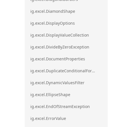
ig.excel.DiamondShape
ig.excel.DisplayOptions
ig.excel.DisplayValueCollection
ig.excel.DivideByZeroException
ig.excel.DocumentProperties
ig.excel.DuplicateConditionalFormat
ig.excel.DynamicValuesFilter
ig.excel.EllipseShape
ig.excel.EndOfStreamException
ig.excel.ErrorValue