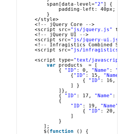
span[data-level=
"2"
] {
padding-left: 40px;
}
</style>
<!-- jQuery Core -->
<script src=
"js/jquery.js"
type=
"
<!-- jQuery UI -->
<script src=
"js/jquery-ui.js"
typ
<!-- Infragistics Combined Script
<script src=
"js/infragistics.core
<script type=
"text/javascript"
>
var
products  = [
{ 
"ID"
: 0, 
"Name"
: 
"Food"
{
"ID"
: 15, 
"Name"
: 
"S
{ 
"ID"
: 16, 
"Name
] }
]},
{ 
"ID"
: 17, 
"Name"
: 
"Acce
{
"ID"
: 19, 
"Name"
: 
"To
{ 
"ID"
: 20, 
"Name
]
}
];
$(
function
() {