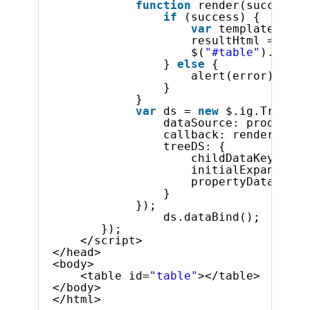
function
render(success, 
if
(success) {
var
template = 
"<
resultHtml = $.ig
$(
"#table"
).html(
} 
else
{
alert(error);
}
}
var
ds = 
new
$.ig.TreeHie
dataSource: products,
callback: render,
treeDS: {
childDataKey: 
"Pr
initialExpandDept
propertyDataLevel
}
});
ds.dataBind();
});
</script>
</head>
<body>
<table id=
"table"
></table>
</body>
</html>