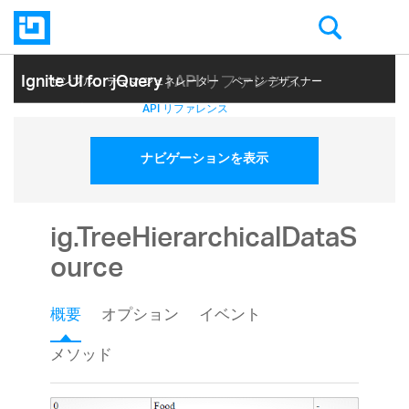
Ignite UI for jQuery
| API リファレンス
サンプル
テーマ ジェネレーター
ページ デザイナー
ヘルプ トピック
API リファレンス
ナビゲーションを表示
ig.TreeHierarchicalDataS
ource
概要
オプション
イベント
メソッド