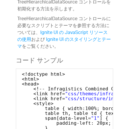
TreeHierarchicalDataSource コントロールを
初期化する方法を示します。
TreeHierarchicalDataSource コントロールに
必要なスクリプトとテーマを参照する方法に
ついては、
Ignite UI の JavaScript リソース
の使用
および
Ignite UI のスタイリングとテー
マ
をご覧ください。
コード サンプル
<!doctype html>
<html>
<head>
<!-- Infragistics Combined CSS --
<link href=
"css/themes/infragisti
<link href=
"css/structure/infragi
<style>
table { width:100%; border-to
table th, table td { text-ali
span[data-level=
"1"
] {
padding-left: 20px;
}