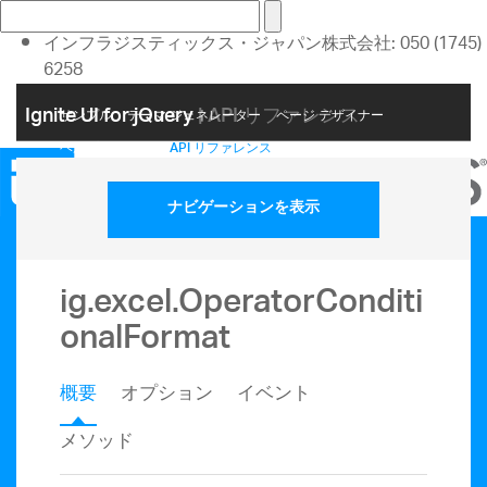
インフラジスティックス・ジャパン株式会社: 050 (1745)
6258
お問い合わせ
Ignite UI for jQuery
| API リファレンス
サンプル
テーマ ジェネレーター
ページ デザイナー
アカウント
ヘルプ トピック
API リファレンス
ナビゲーションを表示
ig.excel.OperatorConditi
onalFormat
概要
オプション
イベント
メソッド