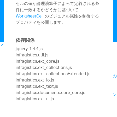
セルの値が論理演算子によって定義される条
件に一致するかどうかに基づいて
WorksheetCell
のビジュアル属性を制御する
プロパティを公開します。
依存関係
メニュー
jquery-1.4.4.js
マイ アカウント
infragistics.util.js
開発
infragistics.ext_core.js
おすすめパッケージ
infragistics.ext_collections.js
Infragistics Ultimate
¥242,000
infragistics.ext_collectionsExtended.js
Web、モバイル、デスクトップアプリ構築の
(税込み)
infragistics.ext_io.js
ためのUX / UIツールキット完全版
infragistics.ext_text.js
Ignite UI
¥220,000
infragistics.documents.core_core.js
Webアプリを構築するためのUIコンポーネン
(税込み)
infragistics.ext_ui.js
ト完全版ライブラリ
Web向け
App Builder
Ignite UI
Angular
ASP.NET
(New)