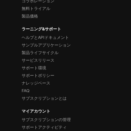
コラボレーション
ビス・サポートメニューをご用意しております
無料トライアル
有償技術支援
UX/UIや開発についての各種有償技術
製品価格
支援サービスをご提供しております
リソース
ラーニング&サポート
製品ヘルプ
ヘルプとAPIドキュメント
ナレッジベース
サンプルアプリケーション
サンプルアプリケーション
製品ライフサイクル
お客様導入事例
サービスリリース
ウェビナー
サポート環境
Blog
ダウンロード
サポートポリシー
ご購入
ナレッジベース
製品のご購入方法
FAQ
製品価格
サブスクリプションとは
サポート環境
サポートポリシー
マイアカウント
サブスクリプション更新
サブスクリプションの管理
販売パートナー
サポートアクティビティ