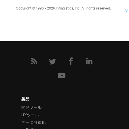
Core
ASP.NET MVC
Blazor
jQuery
React
Web
Copyright © 1996 - 2026
Infragistics, Inc. All rights reserved.
Components
Ultimate UI for ASP.NET Web Forms
デスクトップ向け
Ultimate UI for Windows Forms
Ultimate UI for
WPF
クロスプラットフォーム向け
Ultimate UI for Uno
Ultimate UI for UWP
Ultimate
UI for WinUI
Ultimate UI for Xamarin
Design to Code
UX
Indigo.Design
3ステップでデザインから画面コー
ドを生成できるアプリケーションデザインプラット
フォーム
App Builder
クラウドベースのWYSIWYGドラッグ
アンドドロップツール、無限のテーマオプション、
製品
標準ベースのコード出力
開発ツール
データ可視化
UXツール
サービス
データ可視化
サービスとサポート
ご利用ニーズに合わせたサー