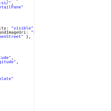
css/"
,
etailPane"
ity: 
"visible"
,
undImageUri: 
"http://www.igniteui.com/images/
penStreet"
},
tude"
,
gitude"
,
plate"