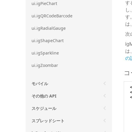
す
ui.igPieChart
し
す
ui.igQRCodeBarcode
は
ui.igRadialGauge
次
ui.igShapeChart
i
は
ui.igSparkline
の
ui.igZoombar
コ
モバイル
その他の API
スケジュール
スプレッドシート