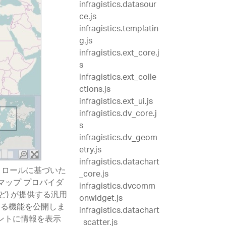
infragistics.datasour
ce.js
infragistics.templatin
g.js
infragistics.ext_core.j
s
infragistics.ext_colle
ctions.js
infragistics.ext_ui.js
infragistics.dv_core.j
s
infragistics.dv_geom
etry.js
infragistics.datachart
™ コントロールに基づいた
_core.js
、マップ プロバイダ
infragistics.dvcomm
ps など) が提供する汎用
onwidget.js
する機能を公開しま
infragistics.datachart
ントに情報を表示
_scatter.js