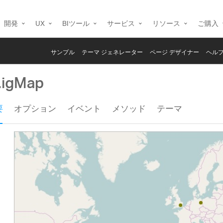
開発
UX
BIツール
サービス
リソース
ご購入
サンプル
テーマ ジェネレーター
ページ デザイナー
ヘルプ
i.igMap
要
オプション
イベント
メソッド
テーマ