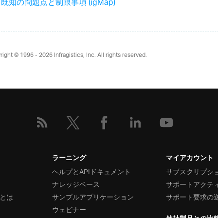
既知の問題点と制限事項 (igMap)
right © 1996 - 2026
Infragistics, Inc. All rights reserved.
ラーニング
マイアカウント
ヘルプとAPIドキュメント
サブスクリプシ
ナレッジベース
サポートアクテ
とは
サンプルアプリケーション
サポート要求の
ウェビナー