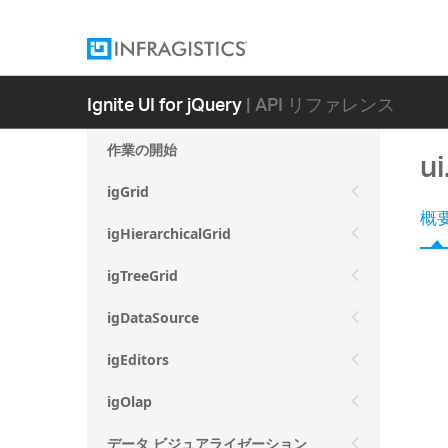
Ignite UI for jQuery
| API リファレンス
作業の開始
u
igGrid
概
igHierarchicalGrid
igTreeGrid
igDataSource
igEditors
igOlap
データ ビジュアライゼーション