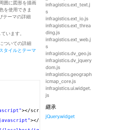
周囲に図形を描画
infragistics.ext_text.j
色を使用できま
s
よびテーマの詳細
infragistics.ext_io.js
infragistics.ext_threa
ding.js
しています。
infragistics.ext_web.j
法についての詳細
s
UI のスタイルとテーマ
infragistics.dv_geo.js
infragistics.dv_jquery
dom.js
infragistics.geograph
icmap_core.js
infragistics.ui.widget.
js
継承
ascript"
></script>
jQuery.widget
javascript"
></script>