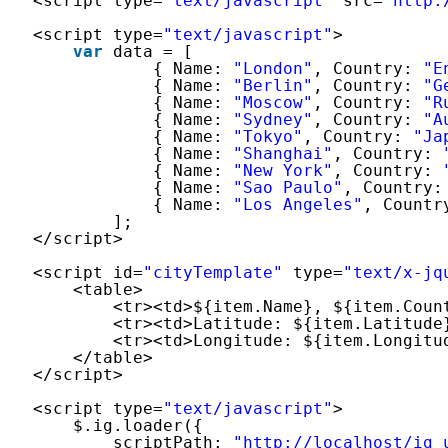
<script type=
"text/javascript"
src=
"http:
<script type=
"text/javascript"
>
var
data = [
{ Name: 
"London"
, Country: 
"E
{ Name: 
"Berlin"
, Country: 
"G
{ Name: 
"Moscow"
, Country: 
"R
{ Name: 
"Sydney"
, Country: 
"A
{ Name: 
"Tokyo"
, Country: 
"Ja
{ Name: 
"Shanghai"
, Country: 
{ Name: 
"New York"
, Country: 
{ Name: 
"Sao Paulo"
, Country:
{ Name: 
"Los Angeles"
, Countr
];    
</script>
<script id=
"cityTemplate"
type=
"text/x-jq
<table>
<tr><td>${item.Name}, ${item.Coun
<tr><td>Latitude: ${item.Latitude
<tr><td>Longitude: ${item.Longitu
</table>
</script>
<script type=
"text/javascript"
>
$.ig.loader({
scriptPath: 
"http://localhost/ig_