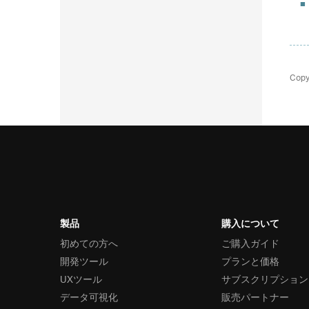
Copy
製品
購入について
初めての方へ
ご購入ガイド
開発ツール
プランと価格
UXツール
サブスクリプション
データ可視化
販売パートナー