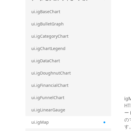
ui.igBaseChart
ui.igBulletGraph
ui.igCategoryChart
ui.igChartLegend
ui.igDataChart
ui.igDoughnutChart
ui.igFinancialChart
ig
ui.igFunnelChart
H
ui.igLinearGauge
ー 
の
ui.igMap
す