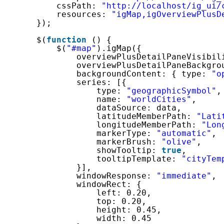
cssPath: 
"http://localhost/ig_ui/
resources: 
"igMap,igOverviewPlusD
});
$(
function
() {
$(
"#map"
).igMap({
overviewPlusDetailPaneVisibil
overviewPlusDetailPaneBackgro
backgroundContent: { type: 
"o
series: [{
type: 
"geographicSymbol"
,
name: 
"worldCities"
,
dataSource: data,
latitudeMemberPath: 
"Lati
longitudeMemberPath: 
"Lon
markerType: 
"automatic"
,
markerBrush: 
"olive"
,
showTooltip: 
true
,
tooltipTemplate: 
"cityTem
}],
windowResponse: 
"immediate"
,
windowRect: {
left: 0.20,
top: 0.20,
height: 0.45,
width: 0.45 