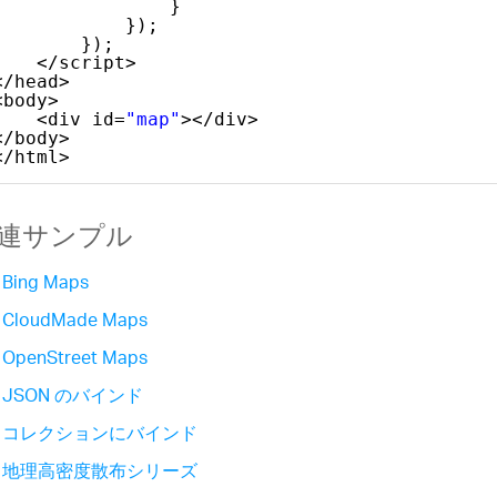
}
});
});
</script>
</head>
<body>
<div id=
"map"
></div>
</body>
</html>
連サンプル
Bing Maps
CloudMade Maps
OpenStreet Maps
JSON のバインド
コレクションにバインド
地理高密度散布シリーズ