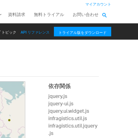
マイアカウント
資料請求
無料トライアル
お問い合わせ
 トピック
API リファレンス
トライアル版をダウンロード
依存関係
jquery.js
jquery-ui.js
jquery.ui.widget.js
infragistics.util.js
infragistics.util.jquery
.js