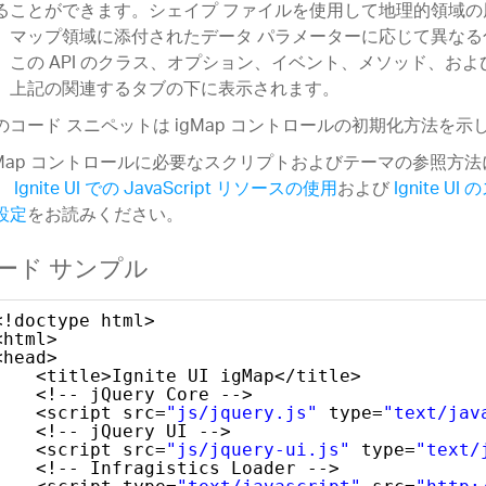
ることができます。シェイプ ファイルを使用して地理的領域の
、マップ領域に添付されたデータ パラメーターに応じて異なる
。この API のクラス、オプション、イベント、メソッド、お
、上記の関連するタブの下に表示されます。
のコード スニペットは igMap コントロールの初期化方法を示
gMap コントロールに必要なスクリプトおよびテーマの参照方
、
Ignite UI での JavaScript リソースの使用
および
Ignite 
設定
をお読みください。
ード サンプル
<!doctype html>
<html>
<head>
<title>Ignite UI igMap</title>
<!-- jQuery Core -->
<script src=
"js/jquery.js"
type=
"text/jav
<!-- jQuery UI -->
<script src=
"js/jquery-ui.js"
type=
"text/
<!-- Infragistics Loader -->