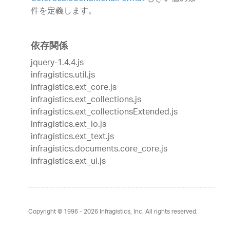
件を定義します。
依存関係
jquery-1.4.4.js
infragistics.util.js
infragistics.ext_core.js
infragistics.ext_collections.js
infragistics.ext_collectionsExtended.js
infragistics.ext_io.js
infragistics.ext_text.js
infragistics.documents.core_core.js
infragistics.ext_ui.js
Copyright © 1996 - 2026
Infragistics, Inc. All rights reserved.