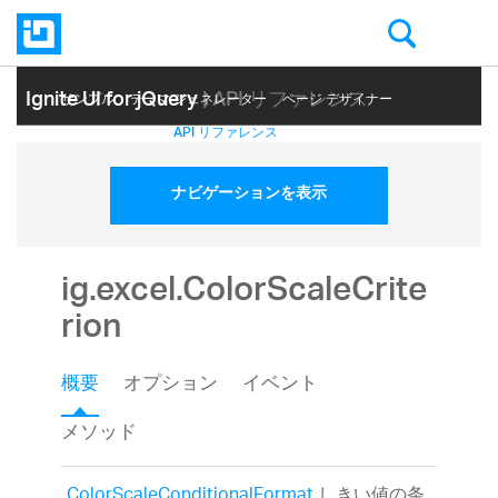
Ignite UI for jQuery
| API リファレンス
サンプル
テーマ ジェネレーター
ページ デザイナー
ヘルプ トピック
API リファレンス
ナビゲーションを表示
ig.excel.ColorScaleCrite
rion
概要
オプション
イベント
メソッド
ColorScaleConditionalFormat
しきい値の条