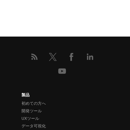
製品
初めての方へ
開発ツール
UXツール
データ可視化