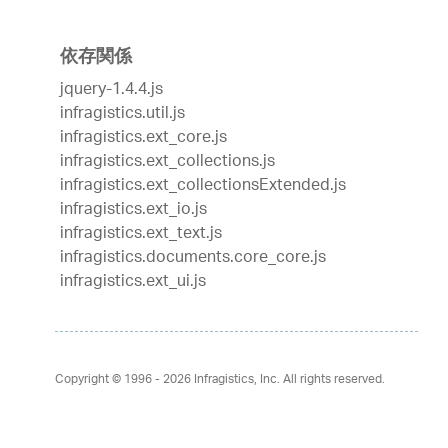
依存関係
jquery-1.4.4.js
infragistics.util.js
infragistics.ext_core.js
infragistics.ext_collections.js
infragistics.ext_collectionsExtended.js
infragistics.ext_io.js
infragistics.ext_text.js
infragistics.documents.core_core.js
infragistics.ext_ui.js
Copyright © 1996 - 2026
Infragistics, Inc. All rights reserved.