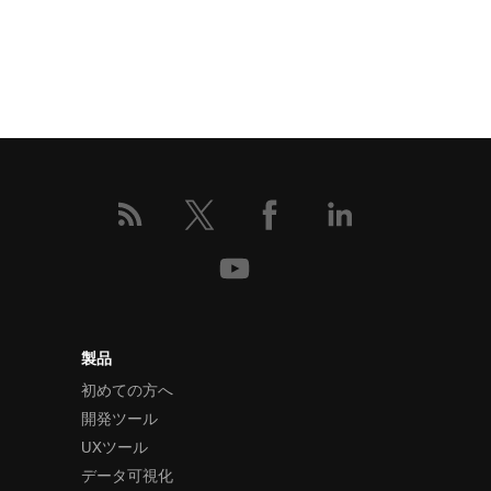
製品
初めての方へ
開発ツール
UXツール
データ可視化