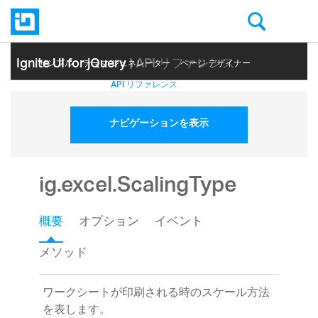
Ignite UI for jQuery
| API リファレンス
サンプル
テーマ ジェネレーター
ページ デザイナー
ヘルプ トピック
API リファレンス
ナビゲーションを表示
ig.excel.ScalingType
概要
オプション
イベント
メソッド
ワークシートが印刷される時のスケール方法
を表します。