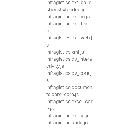
infragistics.ext_colle
ctionsExtended.js
infragistics.ext_io.js
infragistics.ext_text.j
s
infragistics.ext_web.j
s
infragistics.xml.js
infragistics.dv_intera
ctivity.js
infragistics.dv_core.j
s
infragistics.documen
ts.core_core.js
infragistics.excel_cor
e.js
infragistics.ext_ui.js
infragistics.undo.js