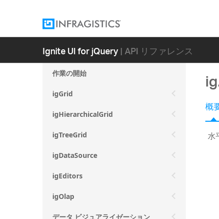
Ignite UI for jQuery
| API リファレンス
作業の開始
i
igGrid
概
igHierarchicalGrid
水
igTreeGrid
igDataSource
igEditors
igOlap
データ ビジュアライゼーション