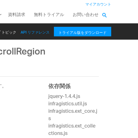
マイアカウント
資料請求
無料トライアル
お問い合わせ
 トピック
API リファレンス
トライアル版をダウンロード
rollRegion
す。
依存関係
jquery-1.4.4.js
infragistics.util.js
infragistics.ext_core.j
s
infragistics.ext_colle
ctions.js