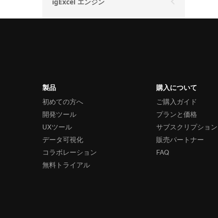
igExcel エンジン
製品
購入について
初めての方へ
ご購入ガイド
開発ツール
プランと価格
UXツール
サブスクリプション
データ可視化
販売パートナー
コラボレーション
FAQ
無料トライアル