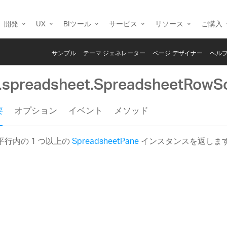
開発
UX
BIツール
サービス
リソース
ご購入
サンプル
テーマ ジェネレーター
ページ デザイナー
ヘルプ
g.spreadsheet.SpreadsheetRowSc
要
オプション
イベント
メソッド
平行内の 1 つ以上の
SpreadsheetPane
インスタンスを返しま