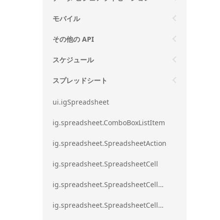
モバイル
その他の API
スケジュール
スプレッドシート
ui.igSpreadsheet
ig.spreadsheet.ComboBoxListItem
ig.spreadsheet.SpreadsheetAction
ig.spreadsheet.SpreadsheetCell
ig.spreadsheet.SpreadsheetCellEditMode
ig.spreadsheet.SpreadsheetCellRange