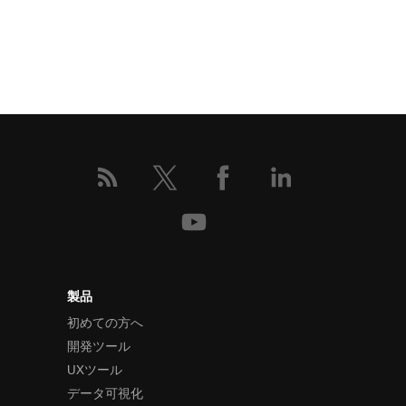
製品
初めての方へ
開発ツール
UXツール
データ可視化