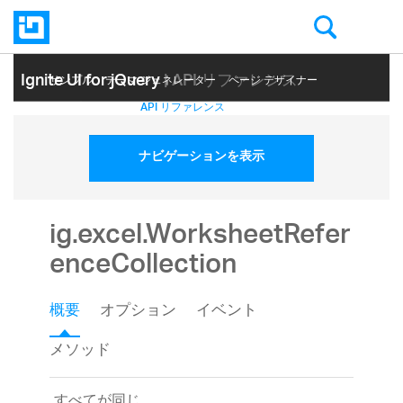
Ignite UI for jQuery
| API リファレンス
サンプル
テーマ ジェネレーター
ページ デザイナー
ヘルプ トピック
API リファレンス
ナビゲーションを表示
ig.excel.WorksheetRefer
enceCollection
概要
オプション
イベント
メソッド
すべてが同じ