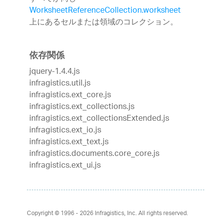
WorksheetReferenceCollection.worksheet
上にあるセルまたは領域のコレクション。
依存関係
jquery-1.4.4.js
infragistics.util.js
infragistics.ext_core.js
infragistics.ext_collections.js
infragistics.ext_collectionsExtended.js
infragistics.ext_io.js
infragistics.ext_text.js
infragistics.documents.core_core.js
infragistics.ext_ui.js
Copyright © 1996 - 2026
Infragistics, Inc. All rights reserved.