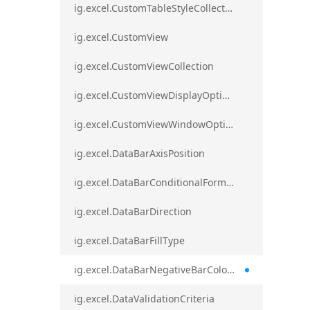
ig.excel.CustomTableStyleCollection
ig.excel.CustomView
ig.excel.CustomViewCollection
ig.excel.CustomViewDisplayOptions
ig.excel.CustomViewWindowOptions
ig.excel.DataBarAxisPosition
ig.excel.DataBarConditionalFormat
ig.excel.DataBarDirection
ig.excel.DataBarFillType
ig.excel.DataBarNegativeBarColorType
ig.excel.DataValidationCriteria