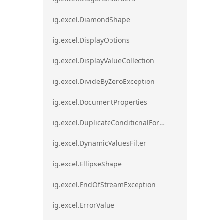
ig.excel.DiamondShape
ig.excel.DisplayOptions
ig.excel.DisplayValueCollection
ig.excel.DivideByZeroException
ig.excel.DocumentProperties
ig.excel.DuplicateConditionalFormat
ig.excel.DynamicValuesFilter
ig.excel.EllipseShape
ig.excel.EndOfStreamException
ig.excel.ErrorValue