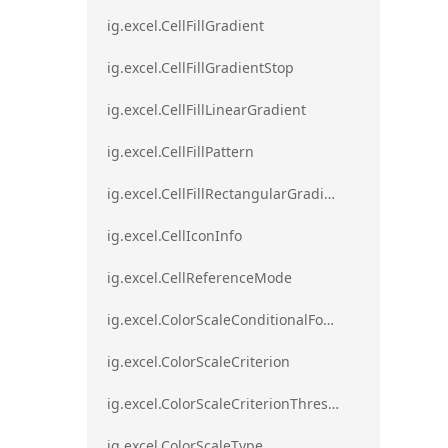
ig.excel.CellFillGradient
ig.excel.CellFillGradientStop
ig.excel.CellFillLinearGradient
ig.excel.CellFillPattern
ig.excel.CellFillRectangularGradient
ig.excel.CellIconInfo
ig.excel.CellReferenceMode
ig.excel.ColorScaleConditionalFormat
ig.excel.ColorScaleCriterion
ig.excel.ColorScaleCriterionThreshold
ig.excel.ColorScaleType