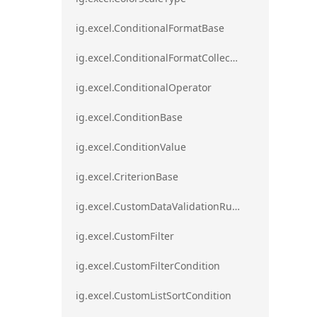
ig.excel.ConditionalFormatBase
ig.excel.ConditionalFormatCollection
ig.excel.ConditionalOperator
ig.excel.ConditionBase
ig.excel.ConditionValue
ig.excel.CriterionBase
ig.excel.CustomDataValidationRule
ig.excel.CustomFilter
ig.excel.CustomFilterCondition
ig.excel.CustomListSortCondition