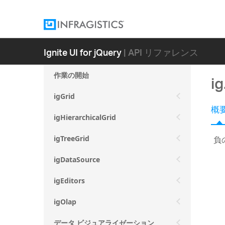
Ignite UI for jQuery
| API リファレンス
作業の開始
i
igGrid
概
igHierarchicalGrid
負
igTreeGrid
igDataSource
igEditors
igOlap
データ ビジュアライゼーション