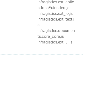
infragistics.ext_colle
ctionsExtended.js
infragistics.ext_io.js
infragistics.ext_text.j
s
infragistics.documen
ts.core_core.js
infragistics.ext_ui.js