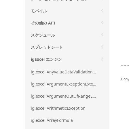
モバイル
その他の API
スケジュール
スプレッドシート
igExcel エンジン
ig.excel.AnyValueDataValidationRule
Copy
ig.excel.ArgumentExceptionExtension
ig.excel.ArgumentOutOfRangeExceptionExtension
ig.excel.ArithmeticException
ig.excel.ArrayFormula