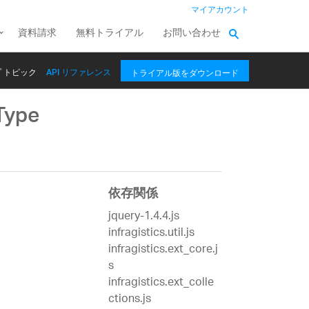
マイアカウント
資料請求
無料トライアル
お問い合わせ
 トピック
API リファレンス
トライアル版をダウンロード
Type
依存関係
jquery-1.4.4.js
infragistics.util.js
infragistics.ext_core.j
s
infragistics.ext_colle
ctions.js