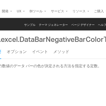
開発
UX
BIツール
サービス
リソース
ご購入
サンプル
テーマ ジェネレーター
ページ デザイナー
ヘルプ
g.excel.DataBarNegativeBarColor
要
オプション
イベント
メソッド
の数値のデータ バーの色が決定される方法を指定する定数。