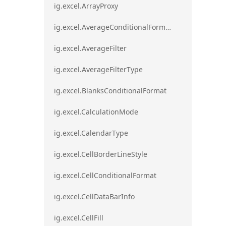
ig.excel.ArrayProxy
ig.excel.AverageConditionalFormat
ig.excel.AverageFilter
ig.excel.AverageFilterType
ig.excel.BlanksConditionalFormat
ig.excel.CalculationMode
ig.excel.CalendarType
ig.excel.CellBorderLineStyle
ig.excel.CellConditionalFormat
ig.excel.CellDataBarInfo
ig.excel.CellFill