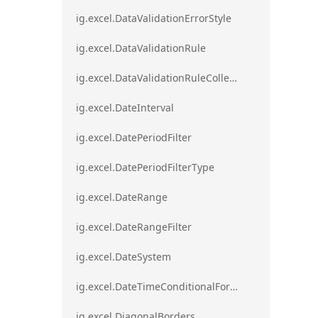
ig.excel.DataValidationErrorStyle
ig.excel.DataValidationRule
ig.excel.DataValidationRuleCollection
ig.excel.DateInterval
ig.excel.DatePeriodFilter
ig.excel.DatePeriodFilterType
ig.excel.DateRange
ig.excel.DateRangeFilter
ig.excel.DateSystem
ig.excel.DateTimeConditionalFormat
ig.excel.DiagonalBorders