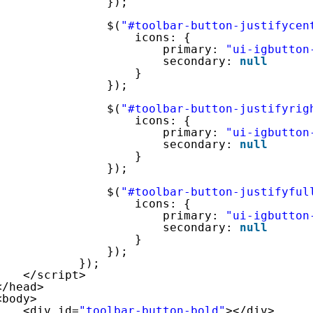
});
$(
"#toolbar-button-justifycen
icons: {
primary: 
"ui-igbutton
secondary: 
null
}
});
$(
"#toolbar-button-justifyrig
icons: {
primary: 
"ui-igbutton
secondary: 
null
}
});
$(
"#toolbar-button-justifyful
icons: {
primary: 
"ui-igbutton
secondary: 
null
}
});
});
</script>
</head>
<body>
<div id=
"toolbar-button-bold"
></div>