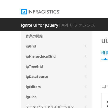
Ignite UI for jQuery
| API リファレンス
作業の開始
ui
igGrid
概
igHierarchicalGrid
igTreeGrid
igDataSource
コ
igEditors
igOlap
データ ビジュアライゼーション