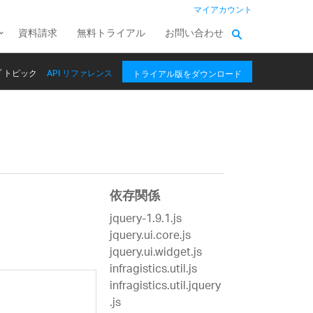
マイアカウント
資料請求
無料トライアル
お問い合わせ
 トピック
API リファレンス
トライアル版をダウンロード
依存関係
jquery-1.9.1.js
jquery.ui.core.js
jquery.ui.widget.js
infragistics.util.js
infragistics.util.jquery
.js