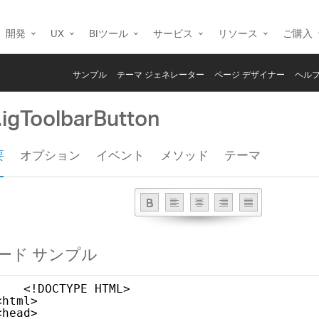
開発
UX
BIツール
サービス
リソース
ご購入
サンプル
テーマ ジェネレーター
ページ デザイナー
ヘルプ
.igToolbarButton
要
オプション
イベント
メソッド
テーマ
ード サンプル
<!DOCTYPE HTML>
<html>
<head>