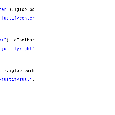
ter"
).igToolbarButton({
-justifycenter"
,
ht"
).igToolbarButton({
-justifyright"
,
l"
).igToolbarButton({
-justifyfull"
,