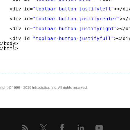
<div id=
"toolbar-button-justifyleft"
></di
<div id=
"toolbar-button-justifycenter"
></
<div id=
"toolbar-button-justifyright"
></d
<div id=
"toolbar-button-justifyfull"
></di
</body>
</html>
right © 1996 - 2026
Infragistics, Inc. All rights reserved.