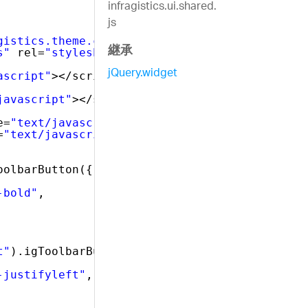
infragistics.ui.shared.
js
gistics.theme.css"
rel=
"stylesheet"
type=
"tex
継承
s"
rel=
"stylesheet"
type=
"text/css"
/>
jQuery.widget
ascript"
></script>
javascript"
></script>
e=
"text/javascript"
></script>
=
"text/javascript"
></script>
oolbarButton({
-bold"
,
t"
).igToolbarButton({
-justifyleft"
,