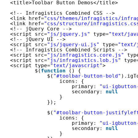
<title>Toolbar Button Demos</title>
<!-- Infragistics Combined CSS -->   
<link href=
"css/themes/infragistics/infra
<link href=
"css/structure/infragistics.cs
<!-- jQuery Core -->
<script src=
"js/jquery.js"
type=
"text/jav
<!-- jQuery UI -->
<script src=
"js/jquery-ui.js"
type=
"text/
<!-- Infragistics Combined Scripts -->
<script src=
"js/infragistics.core.js"
typ
<script src=
"js/infragistics.lob.js"
type
<script type=
"text/javascript"
>
$(
function
() {
$(
"#toolbar-button-bold"
).igT
icons: {
primary: 
"ui-igbutton
secondary: 
null
}
});
$(
"#toolbar-button-justifylef
icons: {
primary: 
"ui-igbutton
secondary: 
null
}