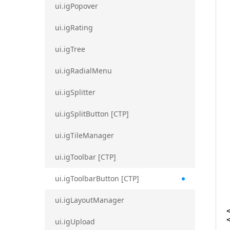
ui.igPopover
ui.igRating
ui.igTree
ui.igRadialMenu
ui.igSplitter
ui.igSplitButton [CTP]
ui.igTileManager
ui.igToolbar [CTP]
ui.igToolbarButton [CTP]
ui.igLayoutManager
ui.igUpload