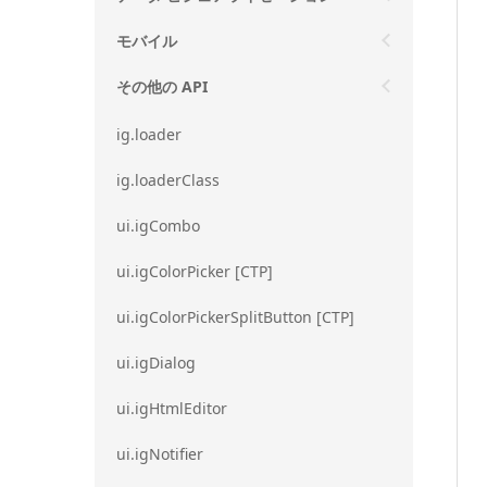
モバイル
その他の API
ig.loader
ig.loaderClass
ui.igCombo
ui.igColorPicker [CTP]
ui.igColorPickerSplitButton [CTP]
ui.igDialog
ui.igHtmlEditor
ui.igNotifier