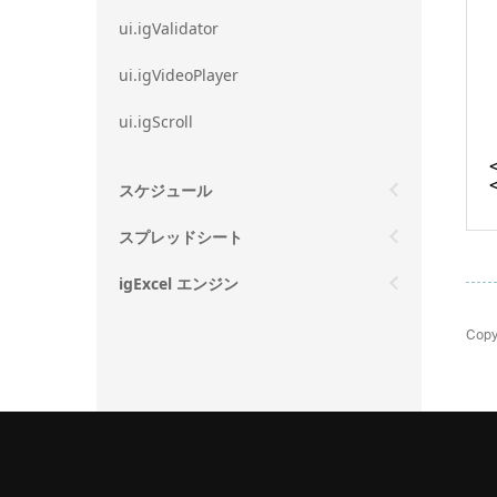
ui.igValidator
ui.igVideoPlayer
ui.igScroll
スケジュール
スプレッドシート
igExcel エンジン
Copy