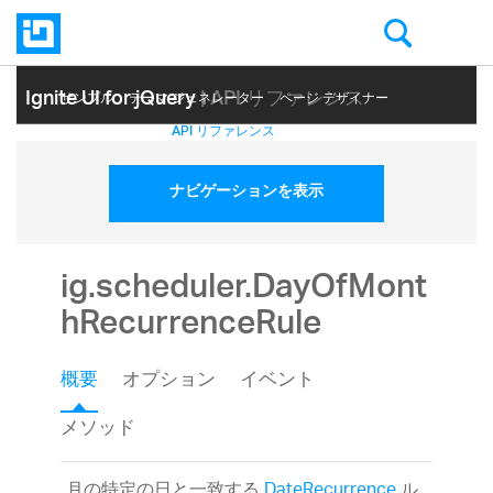
Ignite UI for jQuery
| API リファレンス
サンプル
テーマ ジェネレーター
ページ デザイナー
ヘルプ トピック
API リファレンス
ナビゲーションを表示
ig.scheduler.DayOfMont
hRecurrenceRule
概要
オプション
イベント
メソッド
月の特定の日と一致する
DateRecurrence
ル