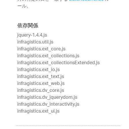
ール。
依存関係
jquery-1.4.4.js
infragistics.util.js
infragistics.ext_core.js
infragistics.ext_collections.js
infragistics.ext_collectionsExtended.js
infragistics.ext_io.js
infragistics.ext_text.js
infragistics.ext_web.js
infragistics.dv_core.js
infragistics.dv_jquerydom.js
infragistics.dv_interactivity.js
infragistics.ext_ui.js