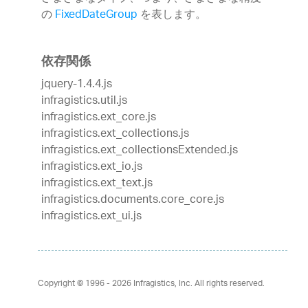
の
FixedDateGroup
を表します。
依存関係
jquery-1.4.4.js
infragistics.util.js
infragistics.ext_core.js
infragistics.ext_collections.js
infragistics.ext_collectionsExtended.js
infragistics.ext_io.js
infragistics.ext_text.js
infragistics.documents.core_core.js
infragistics.ext_ui.js
Copyright © 1996 - 2026
Infragistics, Inc. All rights reserved.