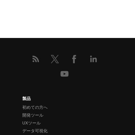
製品
初めての方へ
開発ツール
UXツール
データ可視化