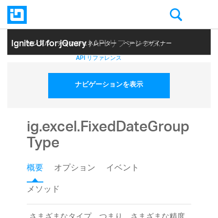
Ignite UI for jQuery
| API リファレンス
サンプル
テーマ ジェネレーター
ページ デザイナー
ヘルプ トピック
API リファレンス
ナビゲーションを表示
ig.excel.FixedDateGroup
Type
概要
オプション
イベント
メソッド
さまざまなタイプ、つまり、さまざまな精度