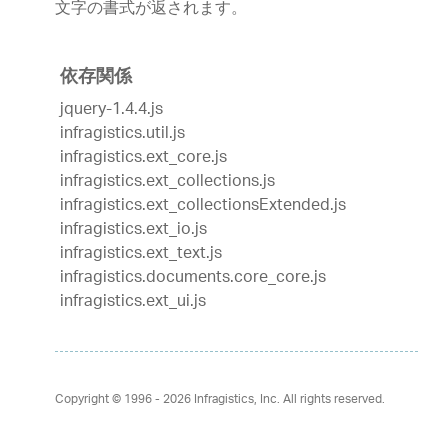
文字の書式が返されます。
依存関係
jquery-1.4.4.js
infragistics.util.js
infragistics.ext_core.js
infragistics.ext_collections.js
infragistics.ext_collectionsExtended.js
infragistics.ext_io.js
infragistics.ext_text.js
infragistics.documents.core_core.js
infragistics.ext_ui.js
Copyright © 1996 - 2026
Infragistics, Inc. All rights reserved.