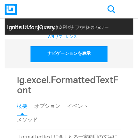
Ignite UI for jQuery
| API リファレンス
サンプル
テーマ ジェネレーター
ページ デザイナー
ヘルプ トピック
API リファレンス
ナビゲーションを表示
ig.excel.FormattedTextF
ont
概要
オプション
イベント
メソッド
FormattedText に含まれる一定範囲の文字に