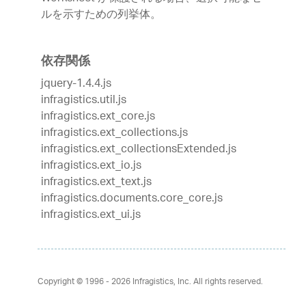
ルを示すための列挙体。
依存関係
jquery-1.4.4.js
infragistics.util.js
infragistics.ext_core.js
infragistics.ext_collections.js
infragistics.ext_collectionsExtended.js
infragistics.ext_io.js
infragistics.ext_text.js
infragistics.documents.core_core.js
infragistics.ext_ui.js
Copyright © 1996 - 2026
Infragistics, Inc. All rights reserved.