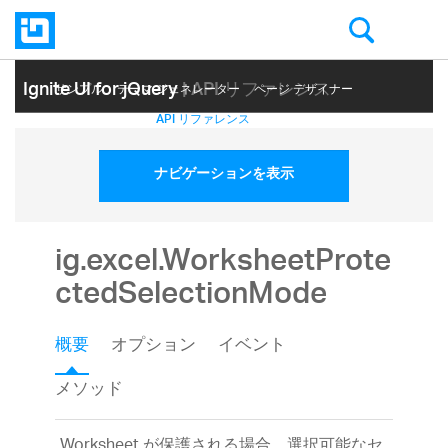
Ignite UI for jQuery
| API リファレンス
サンプル
テーマ ジェネレーター
ページ デザイナー
ヘルプ トピック
API リファレンス
ナビゲーションを表示
ig.excel.WorksheetProte
ctedSelectionMode
概要
オプション
イベント
メソッド
Worksheet が保護される場合、選択可能なセ