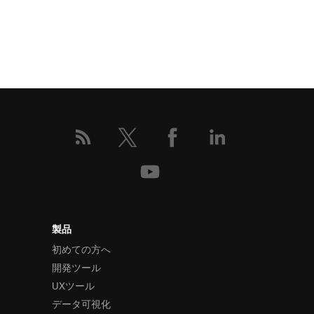
製品
初めての方へ
開発ツール
UXツール
データ可視化