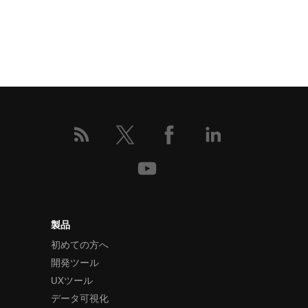
製品
初めての方へ
開発ツール
UXツール
データ可視化