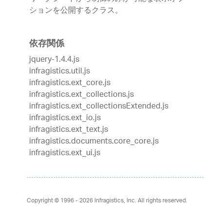
ションを公開するクラス。
依存関係
jquery-1.4.4.js
infragistics.util.js
infragistics.ext_core.js
infragistics.ext_collections.js
infragistics.ext_collectionsExtended.js
infragistics.ext_io.js
infragistics.ext_text.js
infragistics.documents.core_core.js
infragistics.ext_ui.js
Copyright © 1996 - 2026
Infragistics, Inc. All rights reserved.