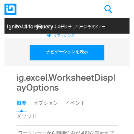
Ignite UI for jQuery
| API リファレンス
サンプル
テーマ ジェネレーター
ページ デザイナー
ヘルプ トピック
API リファレンス
ナビゲーションを表示
ig.excel.WorksheetDispl
ayOptions
概要
オプション
イベント
メソッド
ワークシートから制御のみが可能な表示オプ