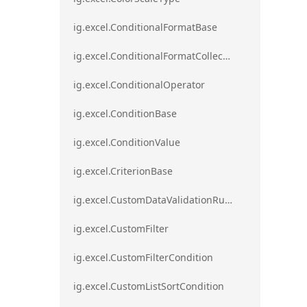
ig.excel.ConditionalFormatBase
ig.excel.ConditionalFormatCollection
ig.excel.ConditionalOperator
ig.excel.ConditionBase
ig.excel.ConditionValue
ig.excel.CriterionBase
ig.excel.CustomDataValidationRule
ig.excel.CustomFilter
ig.excel.CustomFilterCondition
ig.excel.CustomListSortCondition