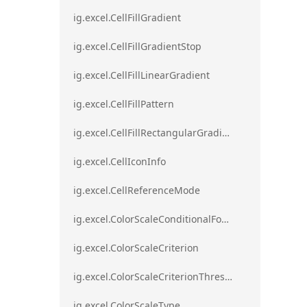
ig.excel.CellFillGradient
ig.excel.CellFillGradientStop
ig.excel.CellFillLinearGradient
ig.excel.CellFillPattern
ig.excel.CellFillRectangularGradient
ig.excel.CellIconInfo
ig.excel.CellReferenceMode
ig.excel.ColorScaleConditionalFormat
ig.excel.ColorScaleCriterion
ig.excel.ColorScaleCriterionThreshold
ig.excel.ColorScaleType