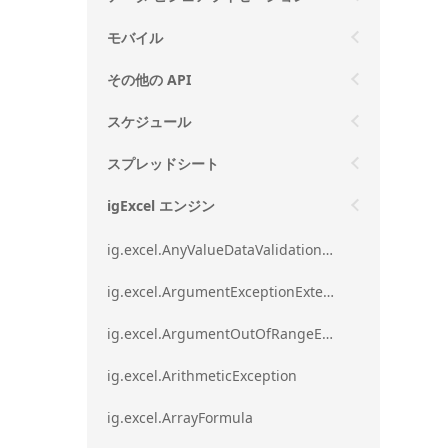
モバイル
その他の API
スケジュール
スプレッドシート
igExcel エンジン
ig.excel.AnyValueDataValidationRule
ig.excel.ArgumentExceptionExtension
ig.excel.ArgumentOutOfRangeExceptionExtension
ig.excel.ArithmeticException
ig.excel.ArrayFormula