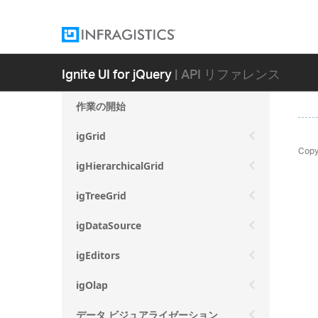
Ignite UI for jQuery
| API リファレンス
作業の開始
igGrid
Copy
igHierarchicalGrid
igTreeGrid
igDataSource
igEditors
igOlap
データ ビジュアライゼーション