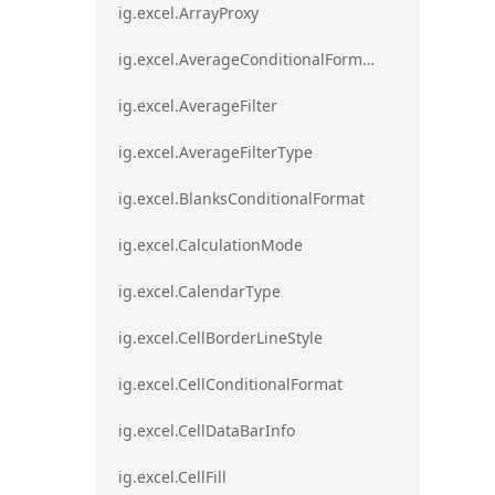
ig.excel.ArrayProxy
ig.excel.AverageConditionalFormat
ig.excel.AverageFilter
ig.excel.AverageFilterType
ig.excel.BlanksConditionalFormat
ig.excel.CalculationMode
ig.excel.CalendarType
ig.excel.CellBorderLineStyle
ig.excel.CellConditionalFormat
ig.excel.CellDataBarInfo
ig.excel.CellFill