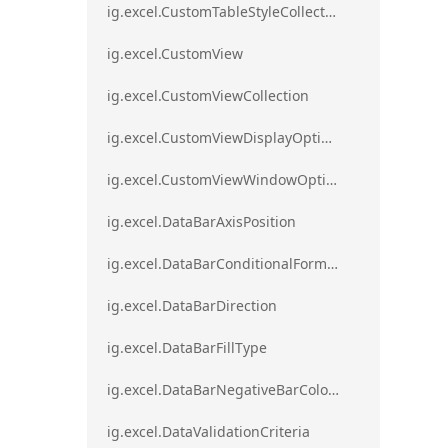
ig.excel.CustomTableStyleCollection
ig.excel.CustomView
ig.excel.CustomViewCollection
ig.excel.CustomViewDisplayOptions
ig.excel.CustomViewWindowOptions
ig.excel.DataBarAxisPosition
ig.excel.DataBarConditionalFormat
ig.excel.DataBarDirection
ig.excel.DataBarFillType
ig.excel.DataBarNegativeBarColorType
ig.excel.DataValidationCriteria