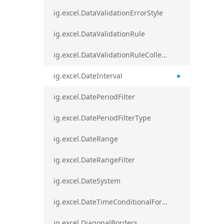
ig.excel.DataValidationErrorStyle
ig.excel.DataValidationRule
ig.excel.DataValidationRuleCollection
ig.excel.DateInterval
ig.excel.DatePeriodFilter
ig.excel.DatePeriodFilterType
ig.excel.DateRange
ig.excel.DateRangeFilter
ig.excel.DateSystem
ig.excel.DateTimeConditionalFormat
ig.excel.DiagonalBorders