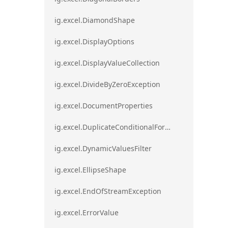
ig.excel.DiamondShape
ig.excel.DisplayOptions
ig.excel.DisplayValueCollection
ig.excel.DivideByZeroException
ig.excel.DocumentProperties
ig.excel.DuplicateConditionalFormat
ig.excel.DynamicValuesFilter
ig.excel.EllipseShape
ig.excel.EndOfStreamException
ig.excel.ErrorValue