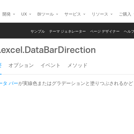
開発
UX
BIツール
サービス
リソース
ご購入
サンプル
テーマ ジェネレーター
ページ デザイナー
ヘルプ
.excel.DataBarDirection
要
オプション
イベント
メソッド
ータ バー
が実線色またはグラデーションと塗りつぶされるかど
。