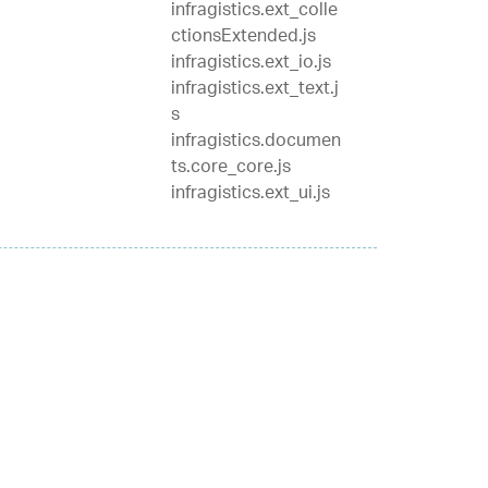
infragistics.ext_colle
ctionsExtended.js
infragistics.ext_io.js
infragistics.ext_text.j
s
infragistics.documen
ts.core_core.js
infragistics.ext_ui.js