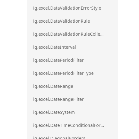
ig.excel.DataValidationErrorStyle
ig.excel.DataValidationRule
ig.excel.DataValidationRuleCollection
ig.excel.DateInterval
ig.excel.DatePeriodFilter
ig.excel.DatePeriodFilterType
ig.excel.DateRange
ig.excel.DateRangeFilter
ig.excel.DateSystem
ig.excel.DateTimeConditionalFormat
ig.excel.DiagonalBorders