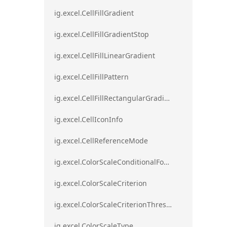
ig.excel.CellFillGradient
ig.excel.CellFillGradientStop
ig.excel.CellFillLinearGradient
ig.excel.CellFillPattern
ig.excel.CellFillRectangularGradient
ig.excel.CellIconInfo
ig.excel.CellReferenceMode
ig.excel.ColorScaleConditionalFormat
ig.excel.ColorScaleCriterion
ig.excel.ColorScaleCriterionThreshold
ig.excel.ColorScaleType