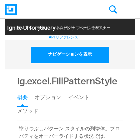
Ignite UI for jQuery
| API リファレンス
サンプル
テーマ ジェネレーター
ページ デザイナー
ヘルプ トピック
API リファレンス
ナビゲーションを表示
ig.excel.FillPatternStyle
概要
オプション
イベント
メソッド
塗りつぶしパターン スタイルの列挙体。プロ
パティをオーバーライドする状況では、