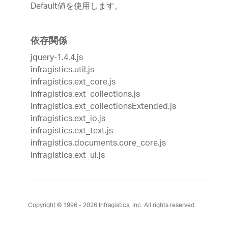
Default値を使用します。
依存関係
jquery-1.4.4.js
infragistics.util.js
infragistics.ext_core.js
infragistics.ext_collections.js
infragistics.ext_collectionsExtended.js
infragistics.ext_io.js
infragistics.ext_text.js
infragistics.documents.core_core.js
infragistics.ext_ui.js
Copyright © 1996 - 2026
Infragistics, Inc. All rights reserved.