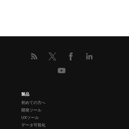
製品
初めての方へ
開発ツール
UXツール
データ可視化