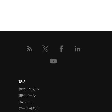
製品
初めての方へ
開発ツール
UXツール
データ可視化