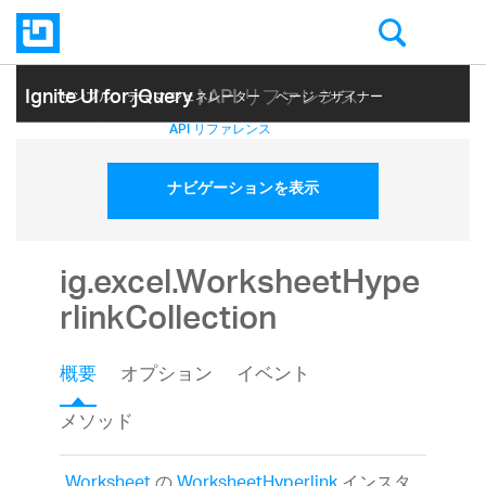
Ignite UI for jQuery
| API リファレンス
サンプル
テーマ ジェネレーター
ページ デザイナー
ヘルプ トピック
API リファレンス
ナビゲーションを表示
ig.excel.WorksheetHype
rlinkCollection
概要
オプション
イベント
メソッド
Worksheet
の
WorksheetHyperlink
インスタ