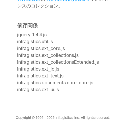
ンスのコレクション。
依存関係
jquery-1.4.4.js
infragistics.util.js
infragistics.ext_core.js
infragistics.ext_collections.js
infragistics.ext_collectionsExtended.js
infragistics.ext_io.js
infragistics.ext_text.js
infragistics.documents.core_core.js
infragistics.ext_ui.js
Copyright © 1996 - 2026
Infragistics, Inc. All rights reserved.