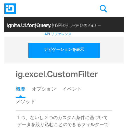
Ignite UI for jQuery
| API リファレンス
サンプル
テーマ ジェネレーター
ページ デザイナー
ヘルプ トピック
API リファレンス
ナビゲーションを表示
ig.excel.CustomFilter
概要
オプション
イベント
メソッド
1 つ、ないし 2 つのカスタム条件に基づいて
データを絞り込むことのできるフィルターで