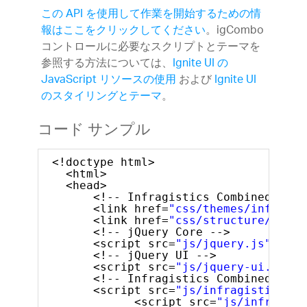
この API を使用して作業を開始するための情
報はここをクリックしてください
。igCombo
コントロールに必要なスクリプトとテーマを
参照する方法については、
Ignite UI の
JavaScript リソースの使用
および
Ignite UI
のスタイリングとテーマ
。
コード サンプル
<!doctype html>
<html>
<head>
<!-- Infragistics Combined CSS 
<link href=
"css/themes/infragis
<link href=
"css/structure/infra
<!-- jQuery Core -->
<script src=
"js/jquery.js"
type
<!-- jQuery UI -->
<script src=
"js/jquery-ui.js"
t
<!-- Infragistics Combined Scri
<script src=
"js/infragistics.co
<script src=
"js/infragist