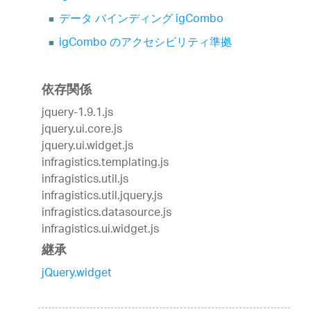
データ バインディング igCombo
igCombo のアクセシビリティ準拠
依存関係
jquery-1.9.1.js
jquery.ui.core.js
jquery.ui.widget.js
infragistics.templating.js
infragistics.util.js
infragistics.util.jquery.js
infragistics.datasource.js
infragistics.ui.widget.js
継承
jQuery.widget