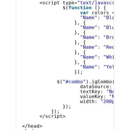
<script type=
"text/javascript"
>
$(
function
() {
var
colors = [{
"Name"
: 
"Black"
}, {
"Name"
: 
"Blue"
}, {
"Name"
: 
"Brown"
}, {
"Name"
: 
"Red"
}, {
"Name"
: 
"White"
}, {
"Name"
: 
"Yellow"
}];
$(
"#combo"
).igCombo({
dataSource: color
textKey: 
"Name"
,
valueKey: 
"Name"
,
width: 
"200px"
});
});
</script>
</head>