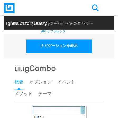
Ignite UI for jQuery
| API リファレンス
サンプル
テーマ ジェネレーター
ページ デザイナー
ヘルプ トピック
API リファレンス
ナビゲーションを表示
ui.igCombo
概要
オプション
イベント
メソッド
テーマ