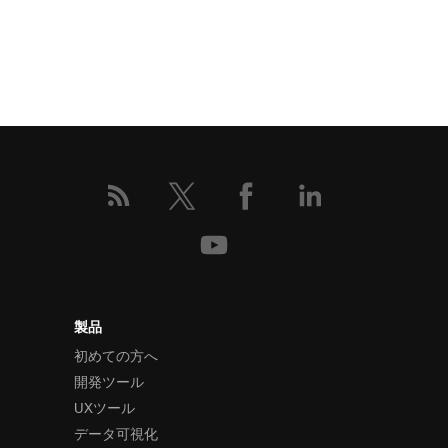
製品
初めての方へ
開発ツール
UXツール
データ可視化