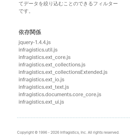
てデータを絞り込むことのできるフィルター
です。
依存関係
jquery-1.4.4.js
infragistics.util.js
infragistics.ext_core.js
infragistics.ext_collections.js
infragistics.ext_collectionsExtended.js
infragistics.ext_io.js
infragistics.ext_text.js
infragistics.documents.core_core.js
infragistics.ext_ui.js
Copyright © 1996 - 2026
Infragistics, Inc. All rights reserved.