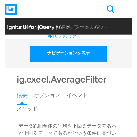
Ignite UI for jQuery
| API リファレンス
サンプル
テーマ ジェネレーター
ページ デザイナー
ヘルプ トピック
API リファレンス
ナビゲーションを表示
ig.excel.AverageFilter
概要
オプション
イベント
メソッド
データ範囲全体の平均を下回るデータである
か上回るデータであるかという条件に基づい