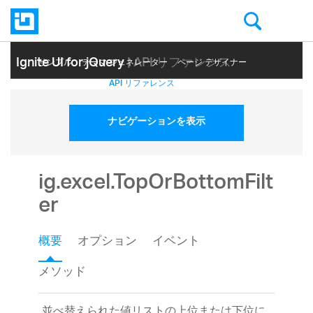
Ignite UI for jQuery
| API リファレンス
サンプル
テーマ ジェネレーター
ページ デザイナー
ヘルプ トピック
API リファレンス
ナビゲーションを表示
ig.excel.TopOrBottomFilt
er
概要
オプション
イベント
メソッド
並べ替えられた値リストの上位または下位に