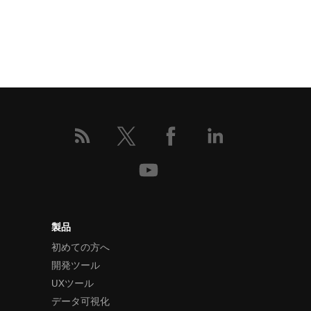
製品
初めての方へ
開発ツール
UXツール
データ可視化