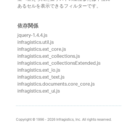
あるセルを表示できるフィルターです。
依存関係
jquery-1.4.4.js
infragistics.util.js
infragistics.ext_core.js
infragistics.ext_collections.js
infragistics.ext_collectionsExtended.js
infragistics.ext_io.js
infragistics.ext_text.js
infragistics.documents.core_core.js
infragistics.ext_ui.js
Copyright © 1996 - 2026
Infragistics, Inc. All rights reserved.