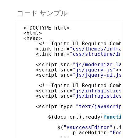
コード サンプル
<!DOCTYPE html>
<html>
<head>
<!--Ignite UI Required Combined 
<link href=
"css/themes/infragisti
<link href=
"css/structure/infragi
<script src=
"js/modernizr-latest.
<script src=
"js/jquery.js"
></scri
<script src=
"js/jquery-ui.js"
></s
<!--Ignite UI Required Combined 
<script src=
"js/infragistics.core
<script src=
"js/infragistics.lob.
<script type=
"text/javascript"
>
$(document).ready(
function
()
$(
"#successEditor"
).igText
placeHolder:
"Focus me
});