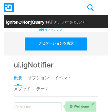
Ignite UI for jQuery
| API リファレンス
サンプル
テーマ ジェネレーター
ページ デザイナー
ヘルプ トピック
API リファレンス
ナビゲーションを表示
ui.igNotifier
概要
オプション
イベント
メソッド
テーマ