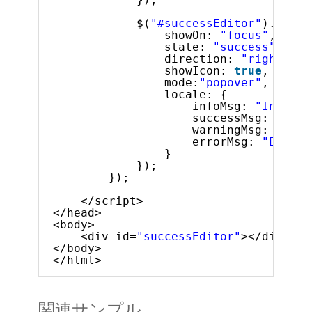
$(
"#successEditor"
).igNot
showOn: 
"focus"
,
state: 
"success"
,
direction: 
"right"
,
showIcon: 
true
,
mode:
"popover"
, 
locale: {
infoMsg: 
"Informa
successMsg: 
"Well
warningMsg: 
"Warn
errorMsg: 
"Error!
}
});
});
</script>
</head>
<body>
<div id=
"successEditor"
></div>
</body>
</html>