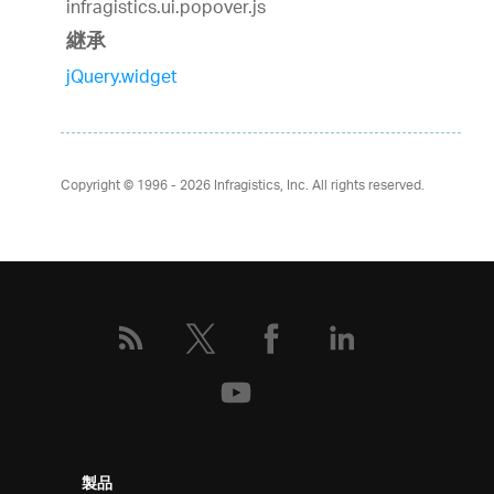
infragistics.ui.popover.js
継承
jQuery.widget
Copyright © 1996 - 2026
Infragistics, Inc. All rights reserved.
製品