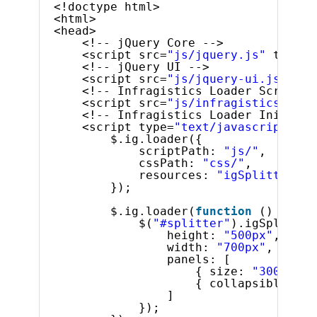
<!doctype html>
<html>
<head>
<!-- jQuery Core -->
<script src=
"js/jquery.js"
type=
"
<!-- jQuery UI -->
<script src=
"js/jquery-ui.js"
typ
<!-- Infragistics Loader Script -
<script src=
"js/infragistics.load
<!-- Infragistics Loader Initiali
<script type=
"text/javascript"
>
$.ig.loader({
scriptPath: 
"js/"
,
cssPath: 
"css/"
,
resources: 
"igSplitter"
});
$.ig.loader(
function
() {
$(
"#splitter"
).igSplitter
height: 
"500px"
,
width: 
"700px"
,
panels: [
{ size: 
"300px"
, 
{ collapsible: 
tr
]
});