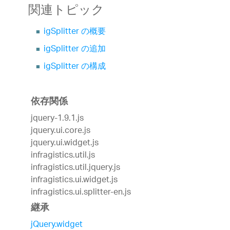
関連トピック
igSplitter の概要
igSplitter の追加
igSplitter の構成
依存関係
jquery-1.9.1.js
jquery.ui.core.js
jquery.ui.widget.js
infragistics.util.js
infragistics.util.jquery.js
infragistics.ui.widget.js
infragistics.ui.splitter-en.js
継承
jQuery.widget