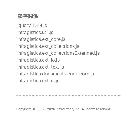
依存関係
jquery-1.4.4.js
infragistics.util.js
infragistics.ext_core.js
infragistics.ext_collections.js
infragistics.ext_collectionsExtended.js
infragistics.ext_io.js
infragistics.ext_text.js
infragistics.documents.core_core.js
infragistics.ext_ui.js
Copyright © 1996 - 2026
Infragistics, Inc. All rights reserved.