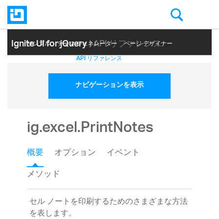
Ignite UI for jQuery
| API リファレンス
サンプル
テーマ ジェネレーター
ページ デザイナー
ヘルプ トピック
API リファレンス
ナビゲーションを表示
ig.excel.PrintNotes
概要
オプション
イベント
メソッド
セル ノートを印刷するためのさまざまな方法
を表します。