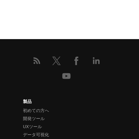
製品
初めての方へ
開発ツール
UXツール
データ可視化