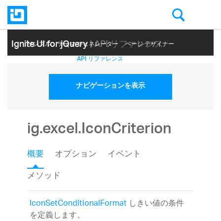
Ignite UI for jQuery
| API リファレンス
サンプル
テーマ ジェネレーター
ページ デザイナー
ヘルプ トピック
API リファレンス
ナビゲーションを表示
ig.excel.IconCriterion
概要
オプション
イベント
メソッド
IconSetConditionalFormat
しきい値の条件
を定義します。