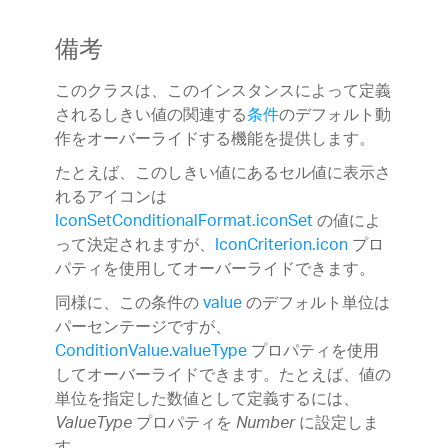
備考
このクラスは、このインスタンスによって定義
されるしきい値の関連する
条件
のデフォルト動
作をオーバーライドする機能を提供します。
たとえば、このしきい値にあるセル値に表示さ
れるアイコンは
IconSetConditionalFormat.iconSet
の値によ
って決定されますが、
IconCriterion.icon
プロ
パティを使用してオーバーライドできます。
同様に、この条件の
value
のデフォルト単位は
パーセンテージですが、
ConditionValue.valueType
プロパティを使用
してオーバーライドできます。たとえば、値の
単位を指定した数値として定義するには、
プロパティを
に設定しま
ValueType
Number