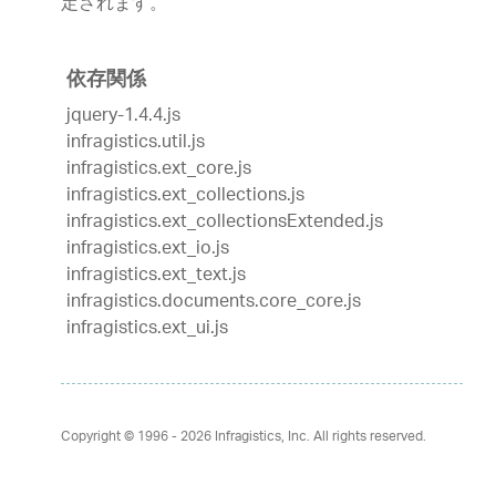
定されます。
依存関係
jquery-1.4.4.js
infragistics.util.js
infragistics.ext_core.js
infragistics.ext_collections.js
infragistics.ext_collectionsExtended.js
infragistics.ext_io.js
infragistics.ext_text.js
infragistics.documents.core_core.js
infragistics.ext_ui.js
Copyright © 1996 - 2026
Infragistics, Inc. All rights reserved.