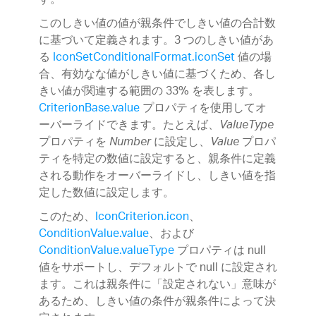
す。
このしきい値の値が親条件でしきい値の合計数
に基づいて定義されます。3 つのしきい値があ
る
IconSetConditionalFormat.iconSet
値の場
合、有効なな値がしきい値に基づくため、各し
きい値が関連する範囲の 33% を表します。
CriterionBase.value
プロパティを使用してオ
ーバーライドできます。たとえば、
ValueType
プロパティを
に設定し、
プロパ
Number
Value
ティを特定の数値に設定すると、親条件に定義
される動作をオーバーライドし、しきい値を指
定した数値に設定します。
このため、
IconCriterion.icon
、
ConditionValue.value
、および
ConditionValue.valueType
プロパティは null
値をサポートし、デフォルトで null に設定され
ます。これは親条件に「設定されない」意味が
あるため、しきい値の条件が親条件によって決